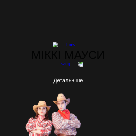
МІККІ МАУСИ
Детальніше