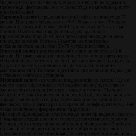
Чудово підходить для весілля, корпоративу, дня народження,
презентації, фестивалю. Або місцевості де не можливо робити
висотний салют
Парковий салют
(середньовисотний) злітає на висоту до 70
метрів. Постріли відбуваються з 2-3 і більше точок. Він дуже
яскравий, ефектний, вражаючий! Тривалість від 3-х до 7-ми
хвилин. Цього більш ніж достатньо для красивого
піротехнічного шоу. Для його проведення необхідна вільна
площадка розмірів близько 20 метрів, де піротехніка
встановлюється на відстані 30-70 метрів від глядачів.
Висотний салют
припускають зліт залпу на висоту до 200
метрів. Це саме грандіозне видовище і кульмінація феєрверку!
Небо виблискує сотнями вогнів і вражає красою! Підходить для
будь-яких заходів, особливо для дня міста або подібних
масштабних свят. Вимагає підготовки та вільної площадки для
установки залпових установок.
Музичний салют
- це чарівне поєднання звуку і світла! Це не
просто салют під музику, а той вид феєрверку, під час якого
залпи салюту синхронізуються з тактами музики. Музичні
салюти вимагають кропіткої попередньої підготовки і коштують
дорожче звичайного салюту. Але враження від музичного
феєрверку буде у багато разів яскравіше! Телефонуйте нам, і Вас
чекає захоплююча феєрія вогню та музики!
Ми вкрай відповідально ставимося до норм проведення салютів
і будь-яких заходів з вогнем, суворо дотримуємося усіх вимог
безпеки, тому попередньо наші техніки обовьязково !!! виїдуть
на локацію і підберуть відповідний майданчик під салют з
урахуванням всіх наявних вимог безпеки, технічної можливості,