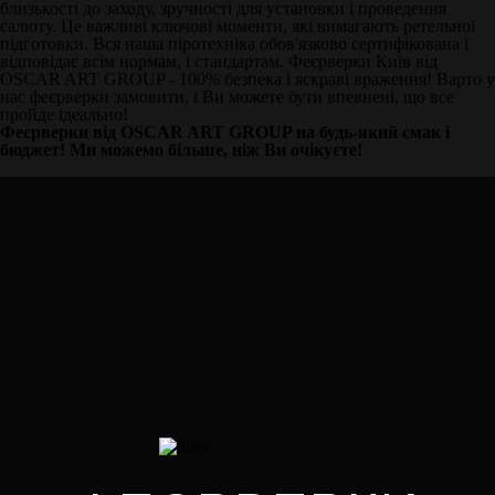
близькості до заходу, зручності для установки і проведення
салюту. Це важливі ключові моменти, які вимагають ретельної
підготовки. Вся наша піротехніка обов'язково сертифікована і
відповідає всім нормам, і стандартам. Феєрверки Київ від
OSCAR ART GROUP - 100% безпека і яскраві враження! Варто у
нас феєрверки замовити, і Ви можете бути впевнені, що все
пройде ідеально!
Феєрверки від OSCAR ART GROUP на будь-який смак і
бюджет! Ми можемо більше, ніж Ви очікуєте!