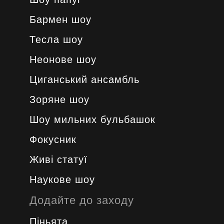
Бармен шоу
Тесла шоу
Неонове шоу
Циганський ансамбль
Зоряне шоу
Шоу мильних бульбашок
Фокусник
Живі статуї
Наукове шоу
Додайте до заходу
Піньята