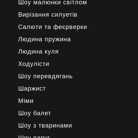
Шоу малюнки світлом
Вирізання силуетів
Салюти та феєрверки
Людина пружина
Людина куля
Ходулісти
Шоу перевдягань
Шаржист
Міми
Шоу балет
Шоу з тваринами
Шоу папуг