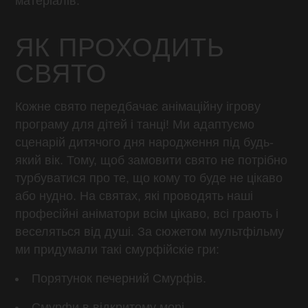
матеріалів.
ЯК ПРОХОДИТЬ
СВЯТО
Кожне свято передбачає анімаційну ігрову
програму для дітей і танці! Ми адаптуємо
сценарій дитячого дня народження під будь-
який вік. Тому, щоб замовити свято не потрібно
турбуватися про те, що кому то буде не цікаво
або нудно. На святах, які проводять наші
професійні аніматори всім цікаво, всі грають і
веселяться від душі. За сюжетом мультфільму
ми придумали такі смурфійскіе гри:
Порятунок печерний Смурфів.
Смурфи в відкритому морі