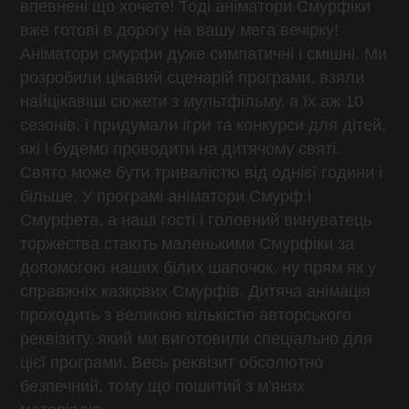
впевнені що хочете! Тоді аніматори Смурфіки
вже готові в дорогу на вашу мега вечірку!
Аніматори смурфи дуже симпатичні і смішні. Ми
розробили цікавий сценарій програми, взяли
найцікавіші сюжети з мультфільму, а їх аж 10
сезонів, і придумали ігри та конкурси для дітей,
які і будемо проводити на дитячому святі.
Свято може бути тривалістю від однієї години і
більше. У програмі аніматори Смурф і
Смурфета, а наші гості і головний винуватець
торжества стають маленькими Смурфіки за
допомогою наших білих шапочок, ну прям як у
справжніх казкових Смурфів. Дитяча анімація
проходить з великою кількістю авторського
реквізиту, який ми виготовили спеціально для
цієї програми. Весь реквізит обсолютно
безпечний, тому що пошитий з м'яких