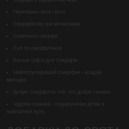
Перевірка сили і волі
Смурфійскіе гри мочалками
Скам'янілі смурфи
Суп по смурфлянскі
Бальні туфлі для Смурфів
Найпопулярніший Смурфик - вгадай
мелодію
Добре Смурфітся той, хто добре танцює
Чудова іграшка - подаруночки дітям з
повітряних куль