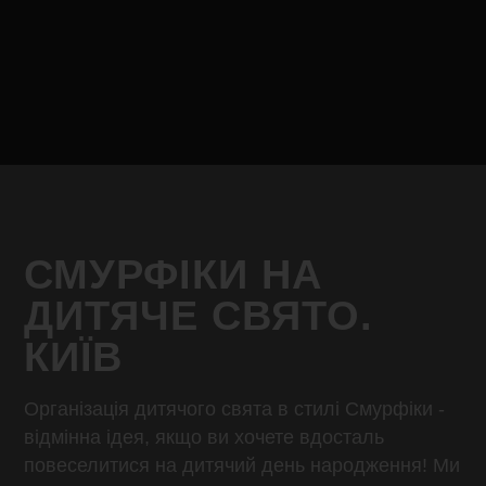
СМУРФІКИ НА
ДИТЯЧЕ СВЯТО.
КИЇВ
Організація дитячого свята в стилі Смурфіки -
відмінна ідея, якщо ви хочете вдосталь
повеселитися на дитячий день народження! Ми