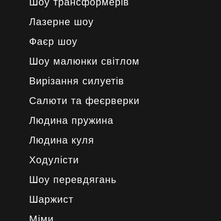
Шоу трансформерів
Лазерне шоу
Фаєр шоу
Шоу малюнки світлом
Вирізання силуетів
Салюти та феєрверки
Людина пружина
Людина куля
Ходулісти
Шоу перевдягань
Шаржист
Міми