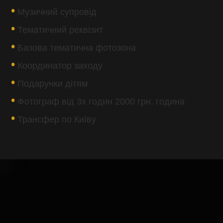
Музичний супровід
Тематичний реквізит
Базова тематична фотозона
Координатор заходу
Подарунки дітям
Фотограф від 3х годин 2000 грн. година
Трансфер по Київу