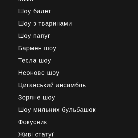
Шоу балет
Шоу з тваринами
Шоу папуг
Бармен шоу
Тесла шоу
Неонове шоу
Циганський ансамбль
Зоряне шоу
Шоу мильних бульбашок
Фокусник
Живі статуї