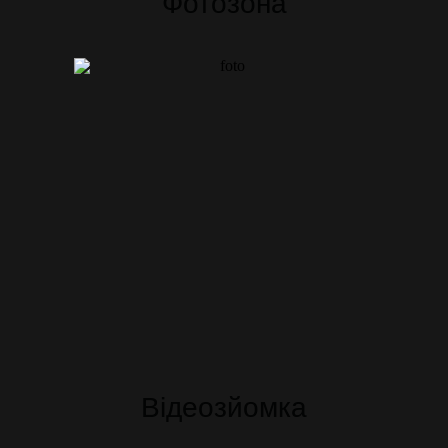
Фотозона
Відеозйомка