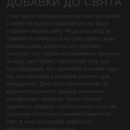
ДОБАВКИ ДО СВЯТА
У нас багато розважальних програм для дітей,
з якими ви можете ознайомитися на інших
сторінках нашого сайту. Якщо ваш захід за
тривалістю планується не одну годину, дуже
рекомендуємо додавати шоу програму:
паперове шоу, наукові експерименти, малюнки
на воді, шоу тварин, поролонове шоу, шоу
трансформерів. Ми гармонійно впишемо будь-
яку шоу програму в сценарій дитячого дня
народження. Дуже популярна піньята! Це
красива порожниста іграшка, наповнена
солодощами і мішурою. Може служити
одночасно декором і захоплюючою грою. Ми
допоможе виготовити смачний тематичний
торт. А наші фотографи зафіксують
найяскравіші моменти свята.