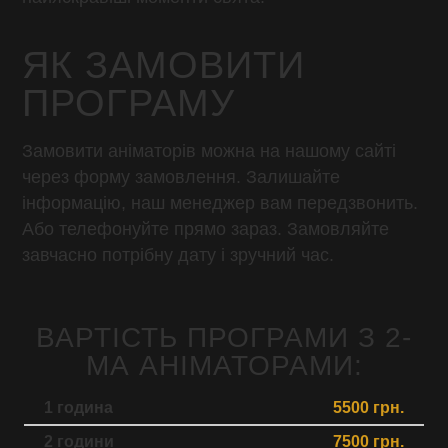
ЯК ЗАМОВИТИ
ПРОГРАМУ
Замовити аніматорів можна на нашому сайті
через форму замовлення. Залишайте
інформацію, наш менеджер вам передзвонить.
Або телефонуйте прямо зараз. Замовляйте
завчасно потрібну дату і зручний час.
ВАРТІСТЬ ПРОГРАМИ З 2-
МА АНІМАТОРАМИ:
1 година
5500 грн.
2 години
7500 грн.