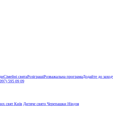
ди
Сімейні свята
Розіграші
Розважальна програма
Додайте до заход
097) 595 09 09
чих свят Київ
Дитяче свято Черепашки Ніндзя