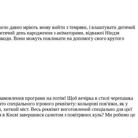
жело давно мріють знову вийти з темряви, і влаштувати дитячий
дитячий день народження з аніматорами, відважні Ніндзя
ешкоди. Вони можуть покликати на допомогу свого крутого
замовлення програми на потім! Щоб вечірка в стилі черепашка
 спеціального ігрового реквізиту: кольорові пов'язки, як у
, хиткий міст. Весь реквізит виготовлений спеціально для цієї
я в Києві завершився салютом з повітряних куль? Ми робимо це