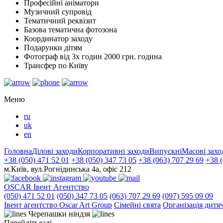
Професійні аніматори
Музичний супровід
Тематичний реквізит
Базова тематична фотозона
Координатор заходу
Подарунки дітям
Фотограф від 3х годин 2000 грн. година
Трансфер по Київу
Меню
ru
uk
en
Головна
Ділові заходи
Корпоративні заходи
Випускні
Масові захо
+38 (050) 471 52 01
+38 (050) 347 73 05
+38 (063) 707 29 69
+38 (
м.Київ, вул.Рогнідинська 4а, офіс 212
OSCAR
Івент Агентство
(050) 471 52 01
(050) 347 73 05
(063) 707 29 69
(097) 595 09 09
Iвент агентство Оscar Art Group
Сімейні свята
Організація дитя
Черепашки ніндзя
Перейдіть
далі