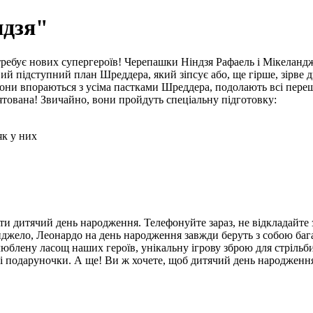
ндзя"
отребує нових супергероїв! Черепашки Ніндзя Рафаель і Мікеланд
ий підступний план Шреддера, який зіпсує або, ще гірше, зірве 
 вони впораються з усіма пастками Шреддера, подолають всі пер
рятована! Звичайно, вони пройдуть спеціальну підготовку:
як у них
и дитячий день народження. Телефонуйте зараз, не відкладайте 
джело, Леонардо на день народження завжди беруть з собою багато
люблену ласощ наших героїв, унікальну ігрову зброю для стрільби
кі подаруночки. А ще! Ви ж хочете, щоб дитячий день народженн