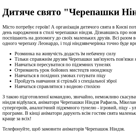
Дитяче свято "Черепашки Ні
Місто потребує героїв! А організація дитячого свята в Києві п
день народження в стилі черепашки ніндзя. Дізнавшись про нов
поспішають на допомогу до своїх маленьких друзів. Всі разом
одного черепаху Леонардо, і тоді ніндзявечерінка точно буде в
Розминка на живучість додасть їм небачену силу
Тільки справжнім друзям Черепашки зав'язують пов'язки 
Навчаться пересуватися по підземних тунелях
Отримають урок бойових мистецтв нюндзюцу
Навчаться в похідних умовах готувати піцу
Пройдуть навчання зі стрільбі з спеціальної зброї
Навчаться справлятися з водною стихією
З такою підготовленої командою, звичайно, неможливо скасуват
ніндзя відбулася, аніматори Черепашки Ніндзя Рафаель, Мікелан
супергероїв, аналогічний підземного тунелю - ігровий, піцу - у
програми. В кінці аніматори дарують всім гостям свята малень
краще за всіх!
Телефонуйте, щоб замовити аніматорів Черепашок Ніндзя.