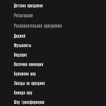
Детские праздники
для Вашего удобства предлагает услугу
"организация праздника "под ключ". Всеми
Розыгрыши
этапами организации и проведения праздника
занимается наше ивент-агентство: от
Развлекательная программа
разработки индивидуальной концепции до
Диджей
финального этапа мероприятия - мы
позаботимся обо всем! Сотрудники ивент-
Музыканты
агентства Оскар обожают слова "праздник,
Ведущие
сценарий, площадка, тайминг, саунд чек"! Вы
оцените, как слаженно работает команда
Песочная анимация
профессионалов! Наша команда знает особые
секреты! Мероприятие проходит без суеты и
Бумажное шоу
хаоса, но с четкой координацией процесса.
Звезды на праздник
Нужна организация праздничного мероприятия
Камеди шоу
Киев, выпускного, свадьбы, дня рождения,
Шоу трансформеров
family day, детского праздника, дня города,