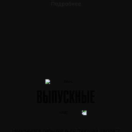
Подробнее
ВЫПУСКНЫЕ
Намечается событие а-ля "прощай школа"?