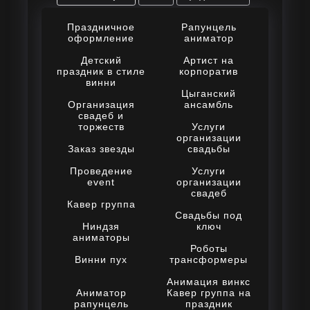
чего-то особенного!
Праздничное
Рапунцель
оформление
аниматор
Детский
Артист на
праздник в стиле
корпоратив
винни
Цыганский
Организация
ансамбль
свадеб и
торжеств
Услуги
организации
Заказ звезды
свадьбы
Проведение
Услуги
event
организации
свадеб
Кавер группа
Свадьбы под
Ниндзя
ключ
аниматоры
Роботы
Винни пух
трансформеры
Анимация винкс
Аниматор
Кавер группа на
рапунцель
праздник