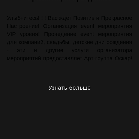
Улыбнитесь! ! ! Вас ждет Позитив и Прекрасное
Настроение! Организация event мероприятия
VIP уровня! Проведение event мероприятия
для компаний, свадьбы, детские дни рождения
- эти и другие услуги организатора
мероприятий предоставляет Арт-группа Оскар!
Услуги event агентства Оскар обеспечат вам
тот уровень, который достоин восхищения. Вас
ждут лучшие артисты, звезды отечественной и
Узнать больше
зарубежной эстрады. Профессиональные
ведущие готовы взять микрофон для
проведения вашего праздничного
мероприятия. Декораторы- это гордость нашей
фирмы организации праздника! ! ! Создание
уникальных декораций, погружающих в