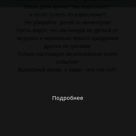
Ваши дети кричат "мы взрослые!!"
и хотят гулять по-взрослому?!
Не убирайте детей от мониторов!
Пусть видят, что им никуда не деться от
модного и нереально яркого праздника!
Других не делаем!
Только настоящие эксклюзивные event-
события!
Выпускной вечер с нами - это что-то!!!
Подробнее