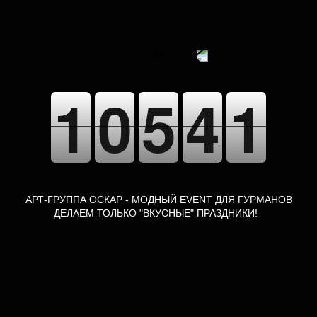
МЕРОПРИЯТИЙ ПРОВЕДЕНО
1
1
1
9
0
0
4
5
5
3
4
4
0
1
1
АРТ-ГРУППА ОСКАР - МОДНЫЙ EVENT ДЛЯ ГУРМАНОВ
ДЕЛАЕМ ТОЛЬКО "ВКУСНЫЕ" ПРАЗДНИКИ!