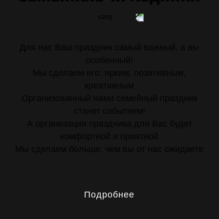
Для нас Ваш праздник самый важный, а вы
особенный!
Мы сделаем его: ярким, позитивным,
креативным
Организованный нами семейный праздник
станет событием!
А организация праздника для Вас будет
комфортной и приятной
Мы сделаем больше, чем вы от нас ожидаете
Подробнее