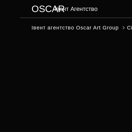
OSCAR
Івент Агентство
МЕНЮ
Iвент агентство Оscar Art Group
С