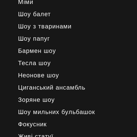
Міми
Шоу балет
Шоу з тваринами
Шоу папуг
Бармен шоу
Тесла шоу
Неонове шоу
Циганський ансамбль
Зоряне шоу
Шоу мильних бульбашок
Фокусник
Живі статуї