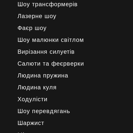
Шоу трансформерів
Лазерне шоу
Фаєр шоу
Шоу малюнки світлом
Вирізання силуетів
Салюти та феєрверки
Людина пружина
Людина куля
Ходулісти
Шоу перевдягань
Шаржист