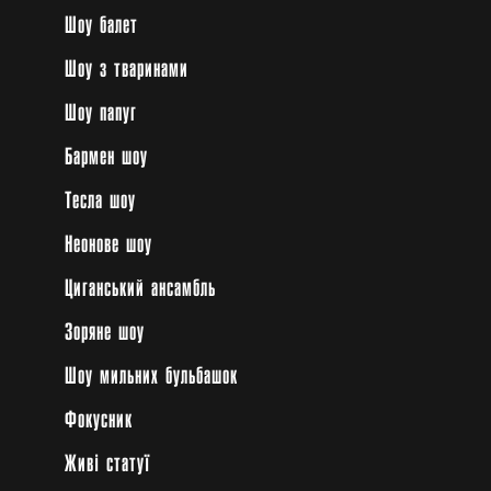
Шоу балет
Шоу з тваринами
Шоу папуг
Бармен шоу
Тесла шоу
Неонове шоу
Циганський ансамбль
Зоряне шоу
Шоу мильних бульбашок
Фокусник
Живі статуї