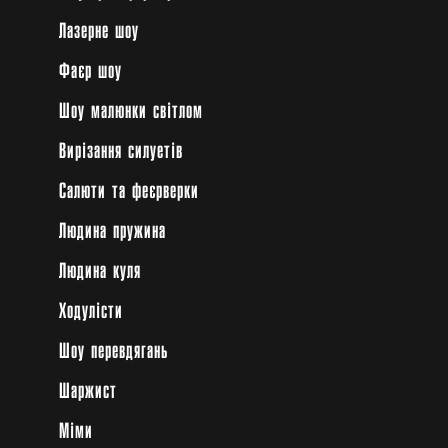
Лазерне шоу
Фаєр шоу
Шоу малюнки світлом
Вирізання силуетів
Салюти та феєрверки
Людина пружина
Людина куля
Ходулісти
Шоу перевдягань
Шаржист
Міми