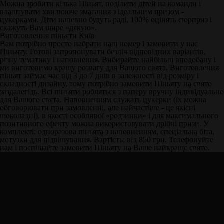
Можна зробити кілька Піньят, поділити дітей на команди і
влаштувати хвилююче змагання з ідеальним призом -
цукерками. Діти напевно будуть раді, 100% оцінять сюрприз і
скажуть Вам щире «дякую».
Виготовлення піньяти Київ
Вам потрібно просто набрати наш номер і замовити у нас
Піньяту. Готові запропонувати безліч відповідних варіантів,
різну тематику і наповнення. Вибирайте найбільш вподобану і
ми виготовимо кращу розвагу для Вашого свята. Виготовлення
піньят займає час від 3 до 7 днів в залежності від розміру і
складності дизайну, тому потрібно замовити Піньяту на свято
заздалегідь. Всі піньяти робляться з паперу вручну індивідуально
для Вашого свята. Наповненням служать цукерки (їх можна
обговорювати при замовленні, але найчастіше - це якісні
шоколадні), в якості особливої ​​«родзинки» і для максимального
позитивного ефекту можна використовувати дрібні призи. У
комплекті: одноразова піньята з наповненням, спеціальна біта,
мотузки для підвішування. Вартість: від 850 грн. Телефонуйте
нам і поспішайте замовити Піньяту на Ваше найкращє свято.