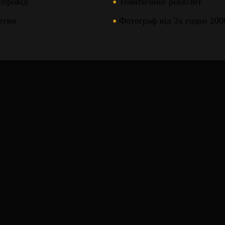
упровід
Тематичний реквізит
ітям
Фотограф від 3х годин 200