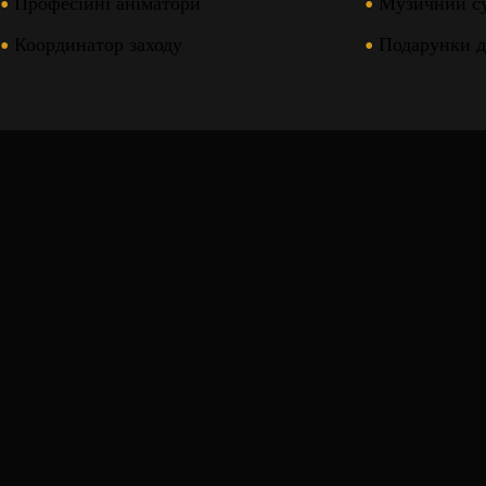
Професійні аніматори
Музичний с
Координатор заходу
Подарунки д