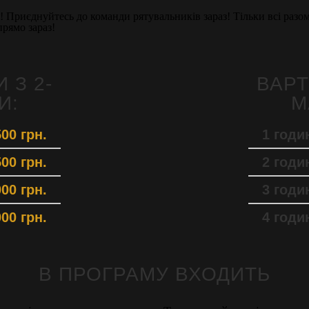
 Приєднуйтесь до команди рятувальників зараз! Тільки всі раз
прямо зараз!
 З 2-
ВАРТ
И:
М
00 грн.
1 годи
00 грн.
2 годи
00 грн.
3 годи
00 грн.
4 годи
В ПРОГРАМУ ВХОДИТЬ