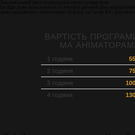
Танцювальний батл супергероїнь проти супергероїв
Це буде дуже захоплюючий та веселий дитячий день народження!
день народження з аніматорами Леді Баг та Супер Кіт! Дзвоніть 
ВАРТІСТЬ ПРОГРАМИ
МА АНІМАТОРАМ
1 година
55
2 години
75
3 години
100
4 година
130