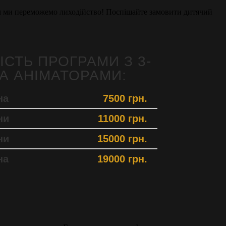
ом ми переможемо лиходійство! Поспішайте замовити дитячий
ІСТЬ ПРОГРАМИ З 3-
А АНІМАТОРАМИ:
на
7500 грн.
ни
11000 грн.
ни
15000 грн.
на
19000 грн.