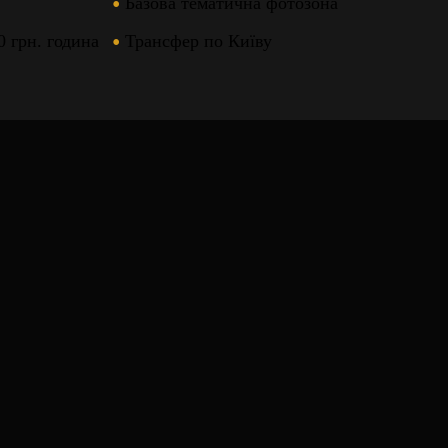
Базова тематична фотозона
0 грн. година
Трансфер по Київу