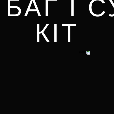
 БАГ І 
КІТ