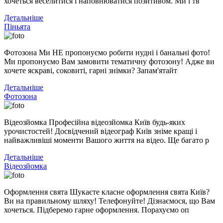
хочеться веселитися і наповнюватися позитивом. Ми і тв
Детальніше
Піньята
Фотозона Ми НЕ пропонуємо робити нудні і банальні фото!
Ми пропонуємо Вам замовити тематичну фотозону! Адже ви
хочете яскраві, соковиті, гарні знімки? Запам'ятайт
Детальніше
Фотозона
Відеозйомка Професійна відеозйомка Київ будь-яких
урочистостей! Досвідчений відеограф Київ зніме кращі і
найважливіші моменти Вашого життя на відео. Ще багато р
Детальніше
Відеозйомка
Оформлення свята Шукаєте класне оформлення свята Київ?
Ви на правильному шляху! Телефонуйте! Дізнаємося, що Вам
хочеться. Підберемо гарне оформлення. Порахуємо оп