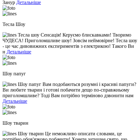
Занур
Детальніше
Тесла Шоу
Тесла шоу Сенсація! Керуємо блискавками! Творимо
ЧУДЕСА! Приголомшливе шоу! Зовсім неймовірне! Тесла шоу
- це час дивовижних експериментів з електрикою! Такого Ви
н
Детальніше
Шоу папуг
Шоу папуг Вам подобаються розумні і красиві папуги?
Ви любите тварин і готові побачити дещо по-справжньому
приголомшливе? Тоді Вам потрібно терміново дзвонити нам
Детальніше
Шоу тварин
Шоу тварин Це неможливо описати словами, це
потрібно обов'язково побачити! Хочете затишне свято, що