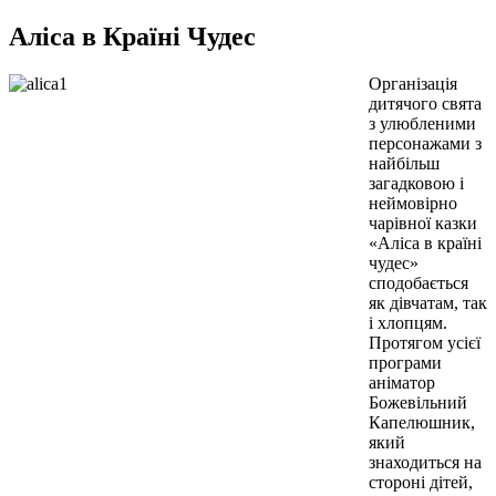
Аліса в Країні Чудес
Організація
дитячого свята
з улюбленими
персонажами з
найбільш
загадковою і
неймовірно
чарівної казки
«Аліса в країні
чудес»
сподобається
як дівчатам, так
і хлопцям.
Протягом усієї
програми
аніматор
Божевільний
Капелюшник,
який
знаходиться на
стороні дітей,