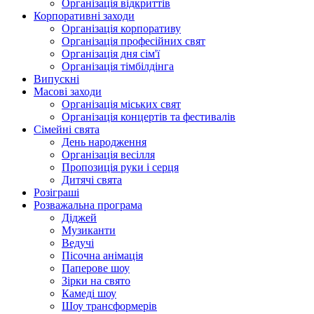
Організація відкриттів
Корпоративні заходи
Організація корпоративу
Організація професійних свят
Організація дня сім'ї
Організація тімбілдінга
Випускні
Масові заходи
Організація міських свят
Організація концертів та фестивалів
Сімейні свята
День народження
Організація весілля
Пропозиція руки і серця
Дитячі свята
Розіграші
Розважальна програма
Діджей
Музиканти
Ведучі
Пісочна анімація
Паперове шоу
Зірки на свято
Камеді шоу
Шоу трансформерів