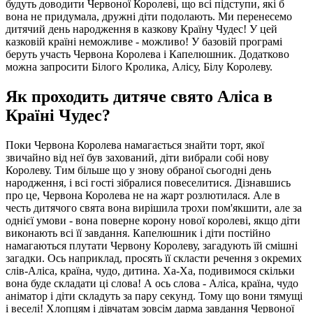
будуть доводити Червоної Королеві, що всі підступи, які б
вона не придумала, дружні діти подолають. Ми перенесемо
дитячий день народження в казкову Країну Чудес! У цей
казковій країні неможливе - можливо! У базовій програмі
беруть участь Червона Королева і Капелюшник. Додатково
можна запросити Білого Кролика, Алісу, Білу Королеву.
Як проходить дитяче свято Аліса в
Країні Чудес?
Поки Червона Королева намагається знайти торт, якої
звичайно від неї був захований, діти вибрали собі нову
Королеву. Тим більше що у знову обраної сьогодні день
народження, і всі гості зібралися повеселитися. Дізнавшись
про це, Червона Королева не на жарт розлютилася. Але в
честь дитячого свята вона вирішила трохи пом'якшити, але за
однієї умови - вона поверне корону нової королеві, якщо діти
виконають всі її завдання. Капелюшник і діти постійно
намагаються плутати Червону Королеву, загадують їй смішні
загадки. Ось наприклад, просять її скласти речення з окремих
слів-Аліса, країна, чудо, дитина. Ха-Ха, подивимося скільки
вона буде складати ці слова! А ось слова - Аліса, країна, чудо
аніматор і діти складуть за пару секунд. Тому що вони тямущі
і веселі! Хлопцям і дівчатам зовсім дарма завдання Червоної