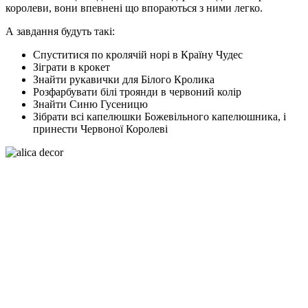
королеви, вони впевнені що впораються з ними легко.
А завдання будуть такі:
Спуститися по кролячій норі в Країну Чудес
Зіграти в крокет
Знайти рукавички для Білого Кролика
Розфарбувати білі троянди в червоний колір
Знайти Синю Гусеницю
Зібрати всі капелюшки Божевільного капелюшника, і
принести Червоної Королеві