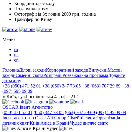
Координатор заходу
Подарунки дітям
Фотограф від 3х годин 2000 грн. година
Трансфер по Київу
Меню
ru
uk
en
Головна
Ділові заходи
Корпоративні заходи
Випускні
Масові
заходи
Сімейні свята
Розіграші
Розважальна програма
Додайте
до заходу
+38 (050) 471 52 01
+38 (050) 347 73 05
+38 (063) 707 29 69
+38
(097) 595 09 09
м.Київ, вул.Рогнідинська 4а, офіс 212
OSCAR
Івент Агентство
(050) 471 52 01
(050) 347 73 05
(063) 707 29 69
(097) 595 09 09
Iвент агентство Оscar Art Group
Сімейні свята
Організація
дитячих свят Київ
Аліса в Країні Чудес дитяче свято
Аліса в Країні Чудес