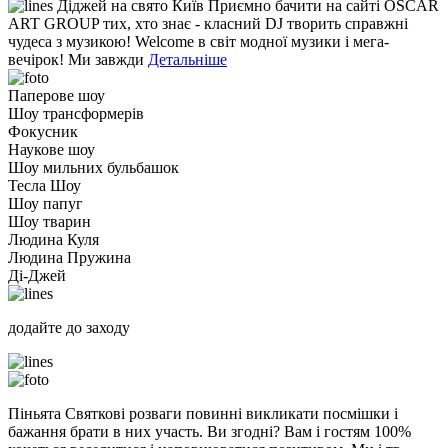
Діджей на свято Київ Приємно бачити на сайті OSCAR
ART GROUP тих, хто знає - класний DJ творить справжні
чудеса з музикою! Welcome в світ модної музики і мега-
вечірок! Ми завжди
Детальніше
Паперове шоу
Шоу трансформерів
Фокусник
Наукове шоу
Шоу мильних бульбашок
Тесла Шоу
Шоу папуг
Шоу тварин
Людина Куля
Людина Пружина
Ді-Джей
додайте до заходу
Піньята Святкові розваги повинні викликати посмішки і
бажання брати в них участь. Ви згодні? Вам і гостям 100%