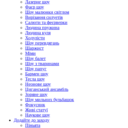
Лазерне шоу
Фаєр шоу
Шоу малюнки світлом
Вирізання силуетів
Салюти та феєрверки
Людина пружина
Людина куля
Ходулісти
Шоу перевдягань
Шаржист
Міми
Шоу балет
Шоу з тваринами
Шоу папуг
Бармен шоу
Тесла шоу
Неонове шоу
Циганський ансамбль
Зоряне шоу
Шоу мильних бульбашок
Фокусник
Живі статуї
Наукове шоу
Додайте до заходу
Піньята