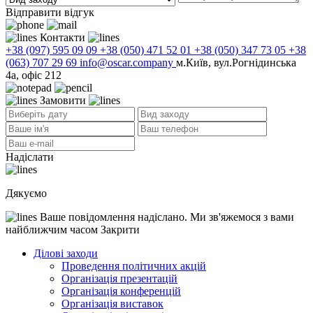
Відправити відгук
Контакти
+38 (097) 595 09 09
+38 (050) 471 52 01
+38 (050) 347 73 05
+38
(063) 707 29 69
info@oscar.company
м.Київ, вул.Рогнідинська
4а, офіс 212
Замовити
Надіслати
Дякуємо
Ваше повідомлення надіслано. Ми зв'яжемося з вами
найближчим часом
Закрити
Ділові заходи
Проведення політичних акцій
Oрганізація презентацій
Організація конференцій
Організація виставок