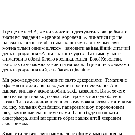
І це ще не все! Адже ви зможете підготуватися, якщо будите
знати всі завдання Червоної Королеви. А дізнатися що ще
належить виконати дівчатам і хлопцям на дитячому святі,
можна тільки одним шляхом - замовити анімаційний дитячий
день народження «Аліса в країні чудес». Так само у нас є
аніматори в образі Білого кролика, Аліси, Білої Королеви,
яких так само можна замовити на захід. З цими персонажами
день народження вийде набагато цікавіше.
Ми рекомендуємо доповнити свято декораціями. Тематичне
оформлення для дня народження просто необхідно. А в
даному випадку, декор зробить захід казковим. Ви ж хочете
щоб ваша дитина відчувала себе героєм з його улюбленої
казки. Так само доповнити програму можна розвагами такими
як, шоу мильних бульбашок, паперовим шоу, поролоновим
шоу, науковими експериментами. Гарно буде покликати
аквагрімера, який завершить образ ваших дітей яскравим
аквагримом.
Замовити дитяче свято можна через форму замовлення на