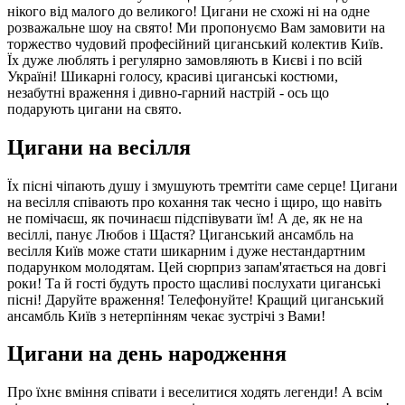
нікого від малого до великого! Цигани не схожі ні на одне
розважальне шоу на свято! Ми пропонуємо Вам замовити на
торжество чудовий професійний циганський колектив Київ.
Їх дуже люблять і регулярно замовляють в Києві і по всій
Україні! Шикарні голосу, красиві циганські костюми,
незабутні враження і дивно-гарний настрій - ось що
подарують цигани на свято.
Цигани на весілля
Їх пісні чіпають душу і змушують тремтіти саме серце! Цигани
на весілля співають про кохання так чесно і щиро, що навіть
не помічаєш, як починаєш підспівувати їм! А де, як не на
весіллі, панує Любов і Щастя? Циганський ансамбль на
весілля Київ може стати шикарним і дуже нестандартним
подарунком молодятам. Цей сюрприз запам'ятається на довгі
роки! Та й гості будуть просто щасливі послухати циганські
пісні! Даруйте враження! Телефонуйте! Кращий циганський
ансамбль Київ з нетерпінням чекає зустрічі з Вами!
Цигани на день народження
Про їхнє вміння співати і веселитися ходять легенди! А всім