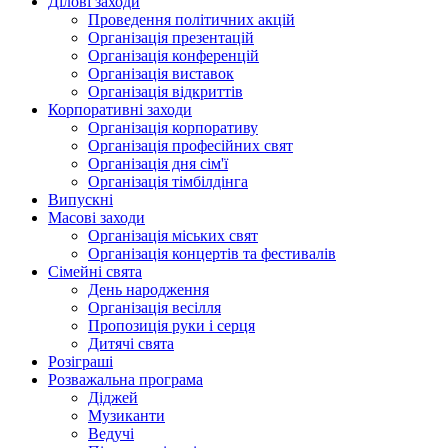
Ділові заходи
Проведення політичних акцій
Oрганізація презентацій
Організація конференцій
Організація виставок
Організація відкриттів
Корпоративні заходи
Організація корпоративу
Організація професійних свят
Організація дня сім'ї
Організація тімбілдінга
Випускні
Масові заходи
Організація міських свят
Організація концертів та фестивалів
Сімейні свята
День народження
Організація весілля
Пропозиція руки і серця
Дитячі свята
Розіграші
Розважальна програма
Діджей
Музиканти
Ведучі