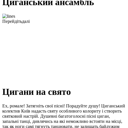
Циганський ансамбль
Перейдіть
далі
Цигани на свято
Ех, ромале! Затягніть свої пісні! Порадуйте душу! Циганський
колектив Київ надасть святу особливого колориту і створить
святковий настрій. Душевні багатоголосні пісні циган,
запальні танці, дивлячись на які неможливо встояти на місці,
так як ноги самі тягнуть танцювати, не залишать байдужим