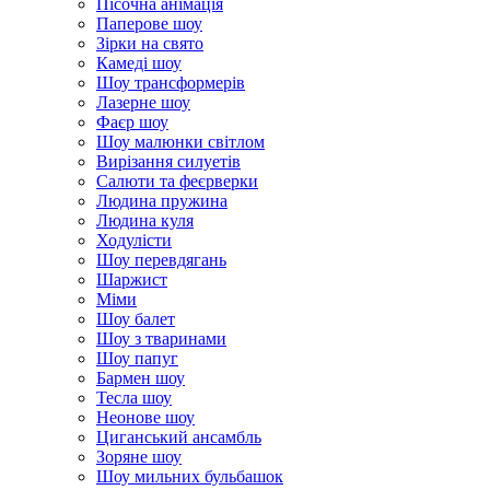
Пісочна анімація
Паперове шоу
Зірки на свято
Камеді шоу
Шоу трансформерів
Лазерне шоу
Фаєр шоу
Шоу малюнки світлом
Вирізання силуетів
Салюти та феєрверки
Людина пружина
Людина куля
Ходулісти
Шоу перевдягань
Шаржист
Міми
Шоу балет
Шоу з тваринами
Шоу папуг
Бармен шоу
Тесла шоу
Неонове шоу
Циганський ансамбль
Зоряне шоу
Шоу мильних бульбашок