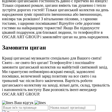
відомою циганською гостинність давно є притчею во язицех!
Тільки справжні ромале, цигани вміють так душевно і тепло
зустріти дорогих гостей! Тільки циганський колектив на день
народження зуміє привітати іменинника або іменинницю,
ювіляра так розкішно! З вітальними піснями, з гарними
тостами, з щирими посмішками! Відчуйте себе дорогими
гостями на найкращому торжестві! Якщо Ви підшукуєте
цікавий подарунок для близької людини, то телефонуйте в
OSCAR ART GROUP і замовляйте циган на день народження.
Замовити циган
Кращі циганські музиканти спеціально для Вашого свята!
Свято - не свято без циган! Телефонуйте і поспішайте
замовити циганський колектив на майбутній святковий захід.
Ми гарантуємо неймовірно-яскраві емоції, задоволені
посмішки, величезний заряд позитиву на все свято і на
тривалий час після його закінчення. Вартість роботи
циганського колективу на заході, вільні дати, склад, тривалість
і наповненість виступу Вам розповість івент-менеджер
OSCAR ART GROUP.
Ваш відгук