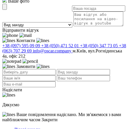
Ваше фото
Відправити відгук
Контакти
+38 (097) 595 09 09
+38 (050) 471 52 01
+38 (050) 347 73 05
+38
(063) 707 29 69
info@oscar.company
м.Київ, вул.Рогнідинська
4а, офіс 212
Замовити
Надіслати
Дякуємо
Ваше повідомлення надіслано. Ми зв'яжемося з вами
найближчим часом
Закрити