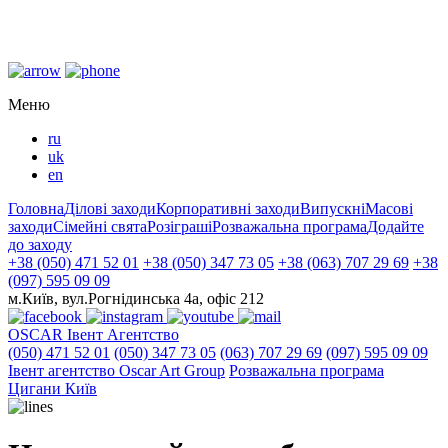
Меню
ru
uk
en
Головна
Ділові заходи
Корпоративні заходи
Випускні
Масові
заходи
Сімейні свята
Розіграші
Розважальна програма
Додайте
до заходу
+38 (050) 471 52 01
+38 (050) 347 73 05
+38 (063) 707 29 69
+38
(097) 595 09 09
м.Київ, вул.Рогнідинська 4а, офіс 212
OSCAR
Івент Агентство
(050) 471 52 01
(050) 347 73 05
(063) 707 29 69
(097) 595 09 09
Iвент агентство Оscar Art Group
Розважальна програма
Цигани Київ