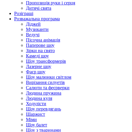
Пропозиція руки і серця
Дитячі свята
Розіграші
Розважальна програма
Діджей
Музиканти
Ведучі
Пісочна анімація
Паперове шоу
Зірки на свято
Камеді шоу
Шоу трансформерів
Лазерне шоу
Фаєр шоу
Шоу малюнки світлом
Вирізання силуетів
Салюти та феєрверки
Людина пружина
Людина куля
Ходулісти
Шоу перевдягань
Шаржист
Міми
Шоу балет
Шоу з тваринами