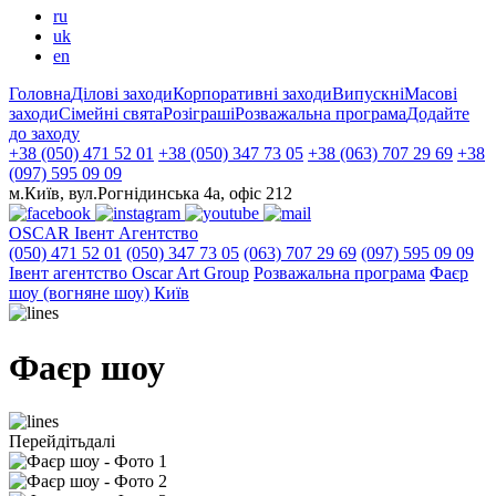
ru
uk
en
Головна
Ділові заходи
Корпоративні заходи
Випускні
Масові
заходи
Сімейні свята
Розіграші
Розважальна програма
Додайте
до заходу
+38 (050) 471 52 01
+38 (050) 347 73 05
+38 (063) 707 29 69
+38
(097) 595 09 09
м.Київ, вул.Рогнідинська 4а, офіс 212
OSCAR
Івент Агентство
(050) 471 52 01
(050) 347 73 05
(063) 707 29 69
(097) 595 09 09
Iвент агентство Оscar Art Group
Розважальна програма
Фаєр
шоу (вогняне шоу) Київ
Фаєр шоу
Перейдіть
далі