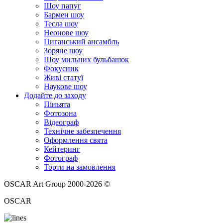
Шоу папуг
Бармен шоу
Тесла шоу
Неонове шоу
Циганський ансамбль
Зоряне шоу
Шоу мильних бульбашок
Фокусник
Живі статуї
Наукове шоу
Додайте до заходу
Піньята
Фотозона
Відеограф
Технічне забезпечення
Оформлення свята
Кейтеринг
Фотограф
Торти на замовлення
OSCAR Art Group 2000-2026 ©
OSCAR