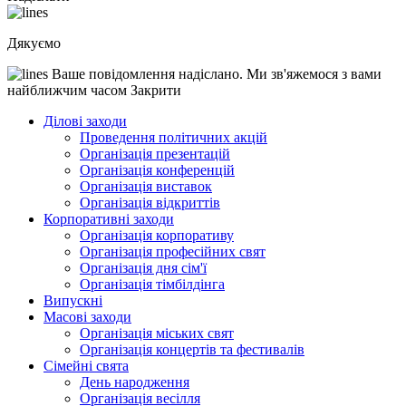
Дякуємо
Ваше повідомлення надіслано. Ми зв'яжемося з вами
найближчим часом
Закрити
Ділові заходи
Проведення політичних акцій
Oрганізація презентацій
Організація конференцій
Організація виставок
Організація відкриттів
Корпоративні заходи
Організація корпоративу
Організація професійних свят
Організація дня сім'ї
Організація тімбілдінга
Випускні
Масові заходи
Організація міських свят
Організація концертів та фестивалів
Сімейні свята
День народження
Організація весілля