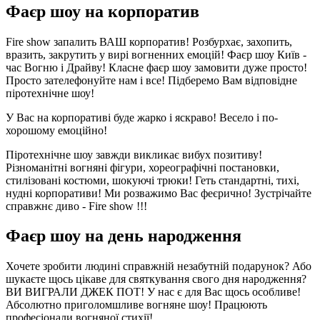
Фаєр шоу на корпоратив
Fire show запалить ВАШ корпоратив! Розбурхає, захопить,
вразить, закрутить у вирі вогненних емоцій! Фаєр шоу Київ -
час Вогню і Драйву! Класне фаєр шоу замовити дуже просто!
Просто зателефонуйте нам і все! Підберемо Вам відповідне
піротехнічне шоу!
У Вас на корпоративі буде жарко і яскраво! Весело і по-
хорошому емоційно!
Піротехнічне шоу завжди викликає вибух позитиву!
Різноманітні вогняні фігури, хореографічні постановки,
стилізовані костюми, шокуючі трюки! Геть стандартні, тихі,
нудні корпоративи! Ми розважимо Вас феєрично! Зустрічайте
справжнє диво - Fire show !!!
Фаєр шоу на день народження
Хочете зробити людині справжній незабутній подарунок? Або
шукаєте щось цікаве для святкування свого дня народження?
ВИ ВИГРАЛИ ДЖЕК ПОТ! У нас є для Вас щось особливе!
Абсолютно приголомшливе вогняне шоу! Працюють
професіонали вогняної стихії!