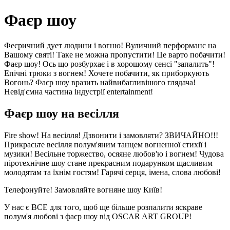
Фаєр шоу
Феєричний дует людини і вогню! Вуличний перформанс на
Вашому святі! Таке не можна пропустити! Це варто побачити!
Фаєр шоу! Ось що розбурхає і в хорошому сенсі "запалить"!
Епічні трюки з вогнем! Хочете побачити, як приборкують
Вогонь? Фаєр шоу вразить найвибагливішого глядача!
Невід'ємна частина індустрії entertainment!
Фаєр шоу на весілля
Fire show! На весілля! Дзвонити і замовляти? ЗВИЧАЙНО!!!
Прикрасьте весілля полум'яним танцем вогненної стихії і
музики! Весільне торжество, осяяне любов'ю і вогнем! Чудова
піротехнічне шоу стане прекрасним подарунком щасливим
молодятам та їхнім гостям! Гарячі серця, імена, слова любові!
Телефонуйте! Замовляйте вогняне шоу Київ!
У нас є ВСЕ для того, щоб ще більше розпалити яскраве
полум'я любові з фаєр шоу від OSCAR ART GROUP!