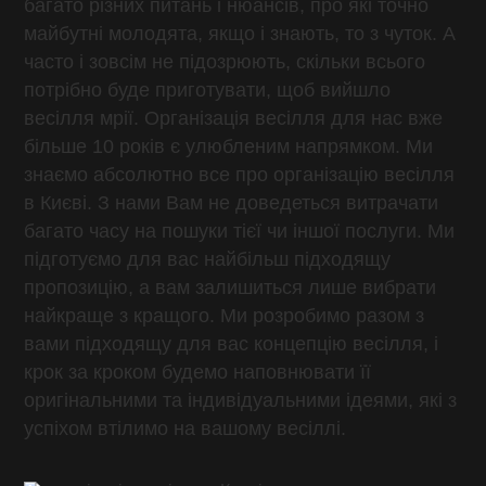
багато різних питань і нюансів, про які точно
майбутні молодята, якщо і знають, то з чуток. А
часто і зовсім не підозрюють, скільки всього
потрібно буде приготувати, щоб вийшло
весілля мрії. Організація весілля для нас вже
більше 10 років є улюбленим напрямком. Ми
знаємо абсолютно все про організацію весілля
в Києві. З нами Вам не доведеться витрачати
багато часу на пошуки тієї чи іншої послуги. Ми
підготуємо для вас найбільш підходящу
пропозицію, а вам залишиться лише вибрати
найкраще з кращого. Ми розробимо разом з
вами підходящу для вас концепцію весілля, і
крок за кроком будемо наповнювати її
оригінальними та індивідуальними ідеями, які з
успіхом втілимо на вашому весіллі.