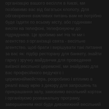
організацію вашого весілля в Києві, ми
позбавимо вас від багатьох клопоту. Для
обговорення важливих питань вам не потрібно
буде їздити по всьому місту, або годинами
висіти на телефоні, телефонуючи до
підрядників. Це зробимо ми! На те ми і
агентство з організації свята - весільне
агентство, щоб брати і вирішувати такі питання
за вас як: підбір ресторану для банкету, знайти
гарну і зручну майданчик для проведення
виїзної весільної церемонії, ми знайдемо для
вас професійного ведучого і
церемоніймейстера, розробимо і втілимо в
реалії вашу мрію з декору для запрошень та
прикрашання залу, замовимо весільний кортеж
і організуємо розважальну програму,
завершенням якої буде дивовижний весільний