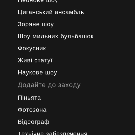
Неонове шоу
Циганський ансамбль
Зоряне шоу
Шоу мильних бульбашок
Фокусник
Живі статуї
Наукове шоу
Додайте до заходу
Піньята
Фотозона
Відеограф
Технічне забезпечення