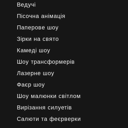
Ведучі
Пісочна анімація
Паперове шоу
Зірки на свято
Камеді шоу
Шоу трансформерів
Лазерне шоу
Фаєр шоу
Шоу малюнки світлом
Вирізання силуетів
Салюти та феєрверки