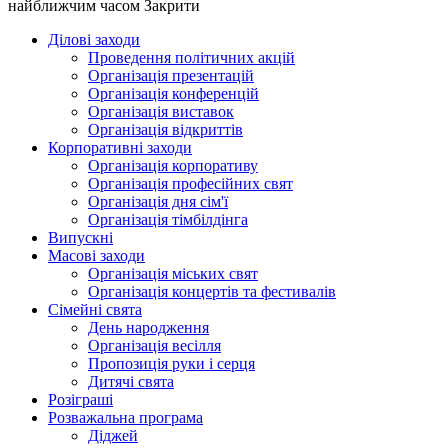
найближчим часом
Закрити
Ділові заходи
Проведення політичних акцій
Oрганізація презентацій
Організація конференцій
Організація виставок
Організація відкриттів
Корпоративні заходи
Організація корпоративу
Організація професійних свят
Організація дня сім'ї
Організація тімбілдінга
Випускні
Масові заходи
Організація міських свят
Організація концертів та фестивалів
Сімейні свята
День народження
Організація весілля
Пропозиція руки і серця
Дитячі свята
Розіграші
Розважальна програма
Діджей