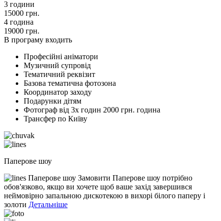
3 години
15000 грн.
4 година
19000 грн.
В програму входить
Професійні аніматори
Музичний супровід
Тематичний реквізит
Базова тематична фотозона
Координатор заходу
Подарунки дітям
Фотограф від 3х годин 2000 грн. година
Трансфер по Київу
Паперове шоу
Паперове шоу Замовити Паперове шоу потрібно
обов'язково, якщо ви хочете щоб ваше захід завершився
неймовірно запальною дискотекою в вихорі білого паперу і
золоти
Детальніше