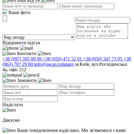
Ваш відгук
Ваше фото
Відправити відгук
Контакти
+38 (097) 595 09 09
+38 (050) 471 52 01
+38 (050) 347 73 05
+38
(063) 707 29 69
info@oscar.company
м.Київ, вул.Рогнідинська
4а, офіс 212
Замовити
Надіслати
Дякуємо
Ваше повідомлення надіслано. Ми зв'яжемося з вами