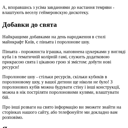
А, впоравшись з усіма завданнями до настання темряви -
влаштують веселу геймеровскую дискотеку.
Добавки до свята
Найкращими добавками на день народження в стилі
майнкрафт Київ, є піньята і поролонове шоу.
Піньята - порожниста іграшка, наповнена цукерками у вигляді
куба і в тематичній колірній гамі, служить додатковою
прикрасою свята і цікавою грою зі змістом: добути нові
ресурси!
Поролонове шоу - стільки ресурсів, скільки кубиків в
поролоновому шоу, у вашої дитини ще ніколи не було! З
поролонових кубів можна будувати стіну і інші конструкції,
можна в нік постріляти поролоновими кулями, влаштувати
бій.
Про інші розваги на свято інформацію ви зможете знайти на
сторінках нашого сайту, або телефонуйте ми докладно вам
розповімо.