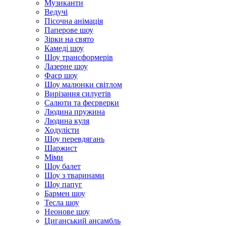
Музиканти
Ведучі
Пісочна анімація
Паперове шоу
Зірки на свято
Камеді шоу
Шоу трансформерів
Лазерне шоу
Фаєр шоу
Шоу малюнки світлом
Вирізання силуетів
Салюти та феєрверки
Людина пружина
Людина куля
Ходулісти
Шоу перевдягань
Шаржист
Міми
Шоу балет
Шоу з тваринами
Шоу папуг
Бармен шоу
Тесла шоу
Неонове шоу
Циганський ансамбль