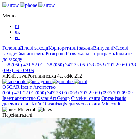
Меню
ru
uk
en
Головна
Ділові заходи
Корпоративні заходи
Випускні
Масові
заходи
Сімейні свята
Розіграші
Розважальна програма
Додайте
до заходу
+38 (050) 471 52 01
+38 (050) 347 73 05
+38 (063) 707 29 69
+38
(097) 595 09 09
м.Київ, вул.Рогнідинська 4а, офіс 212
OSCAR
Івент Агентство
(050) 471 52 01
(050) 347 73 05
(063) 707 29 69
(097) 595 09 09
Iвент агентство Оscar Art Group
Сімейні свята
Організація
дитячих свят Київ
Організація дитячого свята Minecraft
Minecraft
Перейдіть
далі