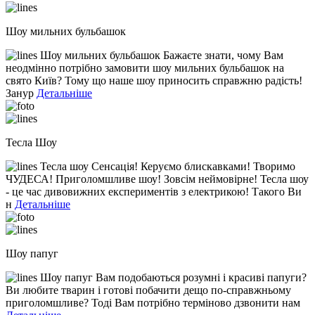
Шоу мильних бульбашок
Шоу мильних бульбашок Бажаєте знати, чому Вам
неодмінно потрібно замовити шоу мильних бульбашок на
свято Київ? Тому що наше шоу приносить справжню радість!
Занур
Детальніше
Тесла Шоу
Тесла шоу Сенсація! Керуємо блискавками! Творимо
ЧУДЕСА! Приголомшливе шоу! Зовсім неймовірне! Тесла шоу
- це час дивовижних експериментів з електрикою! Такого Ви
н
Детальніше
Шоу папуг
Шоу папуг Вам подобаються розумні і красиві папуги?
Ви любите тварин і готові побачити дещо по-справжньому
приголомшливе? Тоді Вам потрібно терміново дзвонити нам