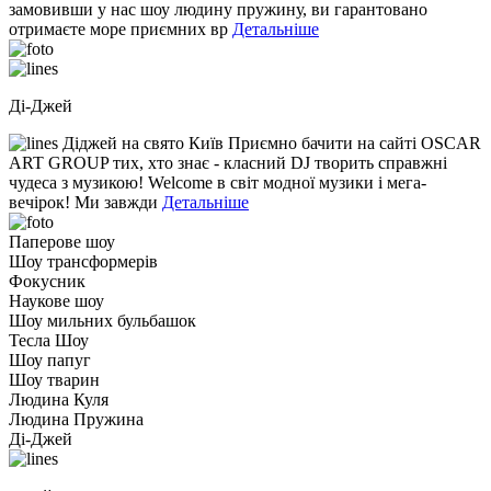
замовивши у нас шоу людину пружину, ви гарантовано
отримаєте море приємних вр
Детальніше
Ді-Джей
Діджей на свято Київ Приємно бачити на сайті OSCAR
ART GROUP тих, хто знає - класний DJ творить справжні
чудеса з музикою! Welcome в світ модної музики і мега-
вечірок! Ми завжди
Детальніше
Паперове шоу
Шоу трансформерів
Фокусник
Наукове шоу
Шоу мильних бульбашок
Тесла Шоу
Шоу папуг
Шоу тварин
Людина Куля
Людина Пружина
Ді-Джей