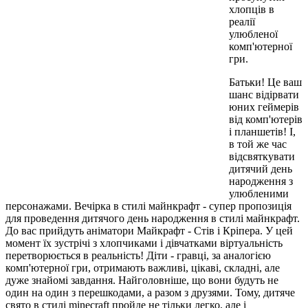
хлопців в
реалії
улюбленої
комп'ютерної
гри.
Батьки! Це ваш
шанс відірвати
юних геймерів
від комп'ютерів
і планшетів! І,
в той же час
відсвяткувати
дитячий день
народження з
улюбленими
персонажами. Вечірка в стилі майнкрафт - супер пропозиція
для проведення дитячого день народження в стилі майнкрафт.
До вас прийдуть аніматори Майкрафт - Стів і Кріпера. У цей
момент їх зустрічі з хлопчиками і дівчатками віртуальність
перетворюється в реальність! Діти - гравці, за аналогією
комп'ютерної гри, отримають важливі, цікаві, складні, але
дуже знайомі завдання. Найголовніше, що вони будуть не
один на один з перешкодами, а разом з друзями. Тому, дитяче
свято в стилі minecraft пройде не тільки легко, але і