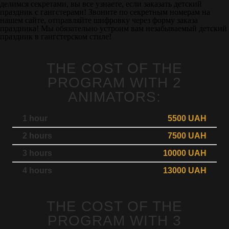
делимся секретами, вы все узнаете, если заказать детский
праздник с гангстерами! Звоните по секретным номерам на
нашем сайте, отправляйте шифровку через форму заказа
праздника! Мы обязательно устроим вам незабываемый детский
праздник в гангстерском стиле!
THE COST OF THE
PROGRAM WITH 2
ANIMATORS:
1 hour
5500 UAH
2 hours
7500 UAH
3 hours
10000 UAH
4 hours
13000 UAH
THE COST OF THE
PROGRAM WITH 3