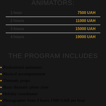
ANIMATORS:
1 hour
7500 UAH
2 hours
11000 UAH
3 hours
15000 UAH
4 hours
19000 UAH
THE PROGRAM INCLUDES
Professional animators
Musical accompaniment
Thematic props
Basic thematic photo zone
Holiday coordinator
Photographer from 3 hours 1500 UAH per hour