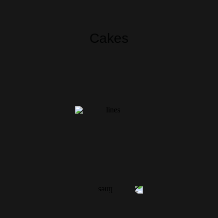
Cakes
YOUR
FEEDBACK