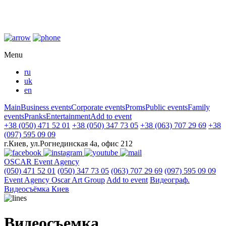
Menu
ru
uk
en
Main
Business events
Corporate events
Proms
Public events
Family
events
Pranks
Entertainment
Add to event
+38 (050) 471 52 01
+38 (050) 347 73 05
+38 (063) 707 29 69
+38
(097) 595 09 09
г.Киев, ул.Рогнединская 4а, офис 212
OSCAR
Event Agency
(050) 471 52 01
(050) 347 73 05
(063) 707 29 69
(097) 595 09 09
Event Agency Оscar Art Group
Add to event
Видеограф.
Видеосъёмка Киев
Видеосъемка