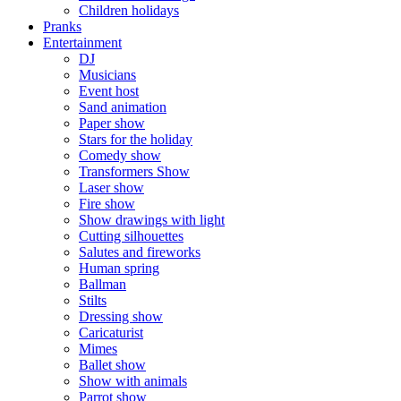
Children holidays
Pranks
Entertainment
DJ
Musicians
Event host
Sand animation
Paper show
Stars for the holiday
Comedy show
Transformers Show
Laser show
Fire show
Show drawings with light
Cutting silhouettes
Salutes and fireworks
Human spring
Ballman
Stilts
Dressing show
Caricaturist
Mimes
Ballet show
Show with animals
Parrot show