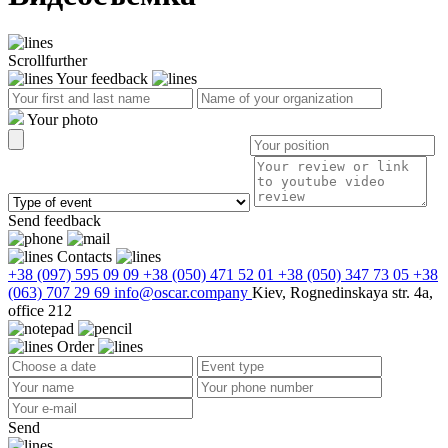
Scroll
further
Your feedback
Your photo
Send feedback
Contacts
+38 (097) 595 09 09
+38 (050) 471 52 01
+38 (050) 347 73 05
+38
(063) 707 29 69
info@oscar.company
Kiev, Rognedinskaya str. 4a,
office 212
Order
Send