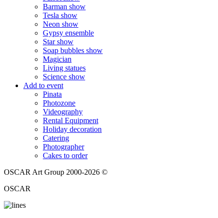
Barman show
Tesla show
Neon show
Gypsy ensemble
Star show
Soap bubbles show
Magician
Living statues
Science show
Add to event
Pinata
Photozone
Videography
Rental Equipment
Holiday decoration
Catering
Photographer
Cakes to order
OSCAR Art Group 2000-2026 ©
OSCAR