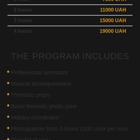
2 hours
11000 UAH
3 hours
15000 UAH
4 hours
19000 UAH
THE PROGRAM INCLUDES
Professional animators
Musical accompaniment
Thematic props
Basic thematic photo zone
Holiday coordinator
Photographer from 3 hours 1500 UAH per hour