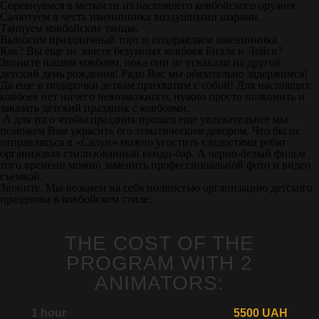
Соревнуемся в меткости из настоящего ковбойского оружия.
Салютуем в честь именинника воздушными шарами.
Танцуем ковбойские танцы.
Выносим праздничный торт и поздравляем именинника.
Как? Вы еще не знаете безумных ковбоев Билла и Лейси?
Звоните нашим ковбоям, пока они не ускакали на другой
детский день рождения! Ради Вас мы обязательно задержимся!
Да еще и подарочки деткам прихватим с собой! Для настоящих
ковбоев нет ничего невозможного, нужно просто позвонить и
заказать детский праздник с ковбоями.
А для того чтобы праздник прошел еще увлекательнее мы
поможем Вам украсить его тематическим декором. Что бы не
отправляться в «Салун» можно угостить сладостями ребят
организовав стилизованный кенди-бар. А черно-белый фильм
того времени можно заменить профессиональной фото и видео
съемкой.
Звоните. Мы возьмем на себя полностью организацию детского
праздника в ковбойском стиле.
THE COST OF THE
PROGRAM WITH 2
ANIMATORS:
1 hour
5500 UAH