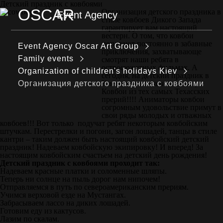
Детский праздник с ковбоями
OSCAR
Организация детского праздника в
Event Agency
стиле ковбоев Дикого Запада
MENU
гарантирует вам настоящий
вестерн. О том, что ковбои
попадают постоянно в забавные
Event Agency Оscar Art Group
приключения, захватывающе
Family events
смотрят наши ребята в
остросюжетных фильмах. А
Organization of children's holidays Kiev
сегодня, на детский праздник в
Организация детского праздника с ковбоями
Киеве пожаловали настоящие
Ковбои из тех самых Техасских
прерий!!!! Аниматоры ковбои
согромным удовольствие примут в
свои ряды молодых и отважных
ковбоев!!! Вот только подучат ребят некоторым ковбойским
штучкам. Перестрелки и погони, загон лошадей, танцы в стиле
кантри – таким должен быть настоящий ковбойский детский
праздник! Надеваем ковбойскую экипировку! И вперед! За
настоящим ковбойским счастьем на детский день рождения!
Детский праздник с ковбоями проходит так:
Надеваем красные платки и соломенные шляпы.
Теперь ни солнце на пыль дорог нам нипочем!
Отправляемся в путь по североамериканским прериям.
Учимся верховой езде на Мустангах.
Забрасываем лассо на диких лошадей.
Готовим еду из кактусов.
Лазим по скалам.