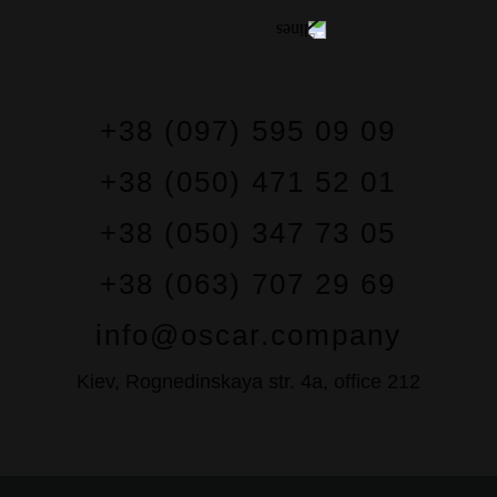
+38 (097) 595 09 09
+38 (050) 471 52 01
+38 (050) 347 73 05
+38 (063) 707 29 69
info@oscar.company
Kiev, Rognedinskaya str. 4a, office 212