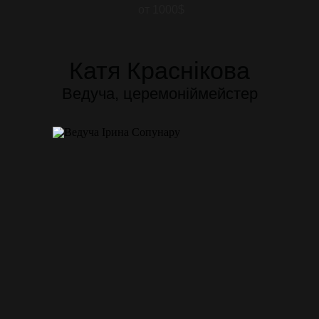
от 1000$
Катя Краснікова
Ведуча, церемоніймейстер