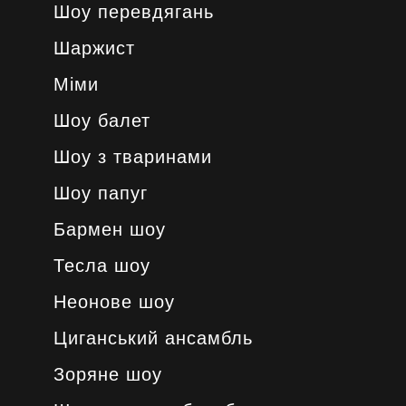
Шоу перевдягань
Шаржист
Міми
Шоу балет
Шоу з тваринами
Шоу папуг
Бармен шоу
Тесла шоу
Неонове шоу
Циганський ансамбль
Зоряне шоу