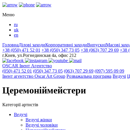
Меню
ru
uk
en
Головна
Ділові заходи
Корпоративні заходи
Випускні
Масові захо
+38 (050) 471 52 01
+38 (050) 347 73 05
+38 (063) 707 29 69
+38 (
г.Киев, ул.Рогнединская 4а, офис 212
OSCAR
Івент Агентство
(050) 471 52 01
(050) 347 73 05
(063) 707 29 69
(097) 595 09 09
Iвент агентство Оscar Art Group
Розважальна програма
Ведучі
Ц
Церемоніймейстери
Категорії артистів
Ведучі
Ведучі жінки
Ведучi чоловіки