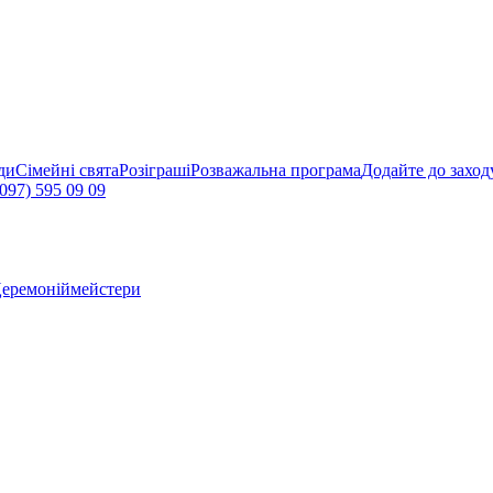
ди
Сімейні свята
Розіграші
Розважальна програма
Додайте до заход
097) 595 09 09
еремоніймейстери