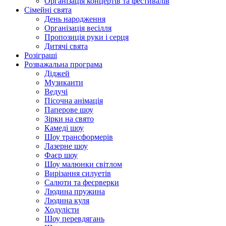
Організація концертів та фестивалів
Сімейні свята
День народження
Організація весілля
Пропозиція руки і серця
Дитячі свята
Розіграші
Розважальна програма
Діджей
Музиканти
Ведучі
Пісочна анімація
Паперове шоу
Зірки на свято
Камеді шоу
Шоу трансформерів
Лазерне шоу
Фаєр шоу
Шоу малюнки світлом
Вирізання силуетів
Салюти та феєрверки
Людина пружина
Людина куля
Ходулісти
Шоу перевдягань