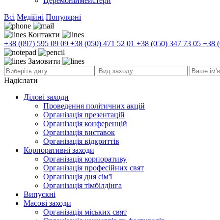
Церемоніймейстери
Всі
Медійні
Популярні
Контакти
+38 (097) 595 09 09
+38 (050) 471 52 01
+38 (050) 347 73 05
+38 (
Замовити
Надіслати
Ділові заходи
Проведення політичних акцій
Oрганізація презентацій
Організація конференцій
Організація виставок
Організація відкриттів
Корпоративні заходи
Організація корпоративу
Організація професійних свят
Організація дня сім'ї
Організація тімбілдінга
Випускні
Масові заходи
Організація міських свят