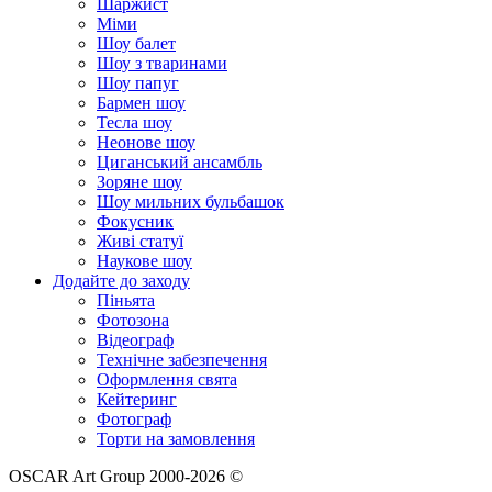
Шаржист
Міми
Шоу балет
Шоу з тваринами
Шоу папуг
Бармен шоу
Тесла шоу
Неонове шоу
Циганський ансамбль
Зоряне шоу
Шоу мильних бульбашок
Фокусник
Живі статуї
Наукове шоу
Додайте до заходу
Піньята
Фотозона
Відеограф
Технічне забезпечення
Оформлення свята
Кейтеринг
Фотограф
Торти на замовлення
OSCAR Art Group 2000-2026 ©