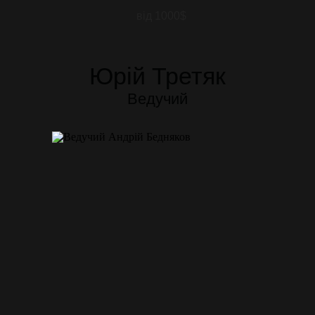
від 1000$
Юрій Третяк
Ведучий