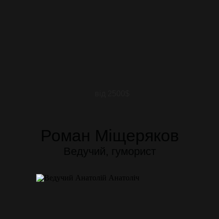
від 2500$
Роман Міщеряков
Ведучий, гуморист