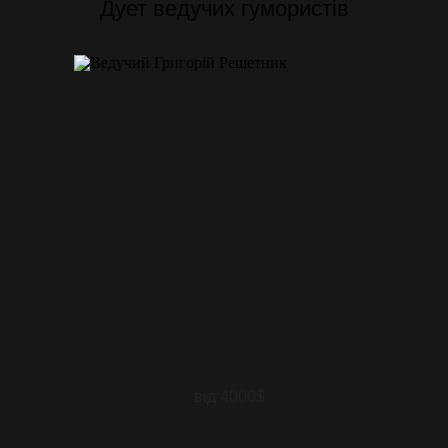
Дует ведучих гумористів
від 4000$