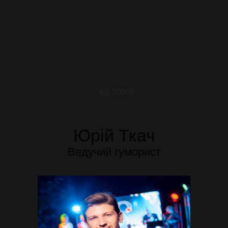
від 5000$
Юрій Ткач
Ведучий гуморист