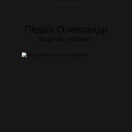
від 4500$
Педан Олександр
ведучий, гуморист