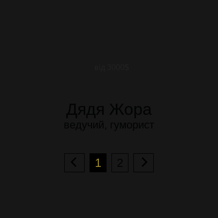
від 3000$
Дядя Жора
ведучий, гуморист
1
2