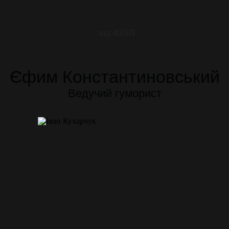
від 4000$
Єфим Константиновський
Ведучий гуморист