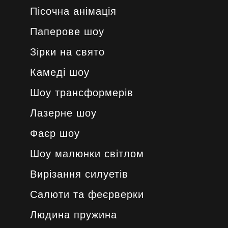
Пісочна анімація
Паперове шоу
Зірки на свято
Камеді шоу
Шоу трансформерів
Лазерне шоу
Фаєр шоу
Шоу малюнки світлом
Вирізання силуетів
Салюти та феєрверки
Людина пружина