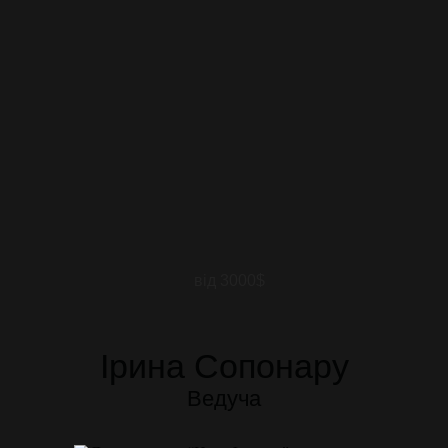
від 3000$
Ірина Сопонару
Ведуча