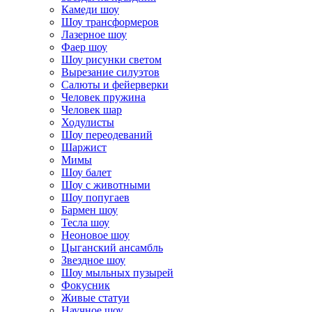
Камеди шоу
Шоу трансформеров
Лазерное шоу
Фаер шоу
Шоу рисунки светом
Вырезание силуэтов
Салюты и фейерверки
Человек пружина
Человек шар
Ходулисты
Шоу переодеваний
Шаржист
Мимы
Шоу балет
Шоу с животными
Шоу попугаев
Бармен шоу
Тесла шоу
Неоновое шоу
Цыганский ансамбль
Звездное шоу
Шоу мыльных пузырей
Фокусник
Живые статуи
Научное шоу