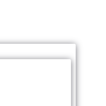
Балет шоу
Организация выпускных
Ниндзяго день рождения
Услуги организатора мероприятий
Диджей с аппаратурой
Феи винкс аниматоры
Светящиеся балерины
Свадебные ведущие