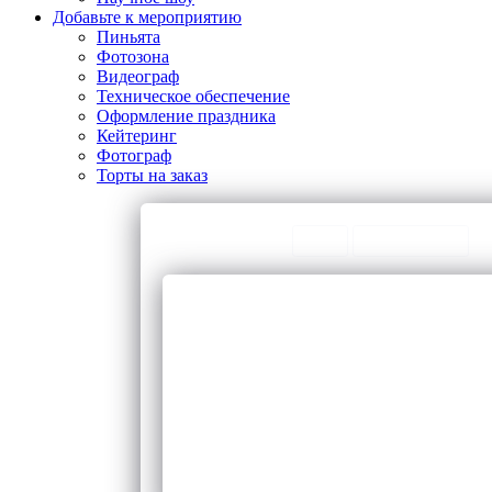
Добавьте к мероприятию
Пиньята
Фотозона
Видеограф
Техническое обеспечение
Оформление праздника
Кейтеринг
Фотограф
Торты на заказ
ТОП Категории
ЧаВо
Предложения
Праздник холодное сердце
Ла
Детский праздник в стиле винни
Веч
пух
Ан
Проведение детского праздника
Тр
Проведение праздников для детей
Вы
Организация массовых
На
мероприятий
Ар
Аниматор для детей
Зе
Празднование детского дня
Организации детских праздников