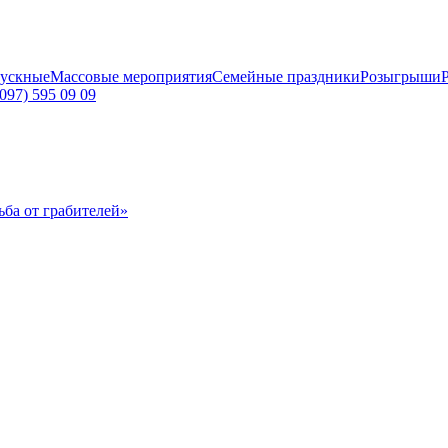
ускные
Массовые мероприятия
Семейные праздники
Розыгрыши
097) 595 09 09
ба от грабителей»