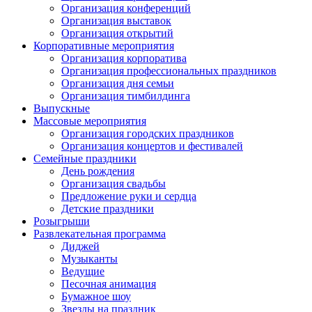
Организация конференций
Организация выставок
Организация открытий
Корпоративные мероприятия
Организация корпоратива
Организация профессиональных праздников
Организация дня семьи
Организация тимбилдинга
Выпускные
Массовые мероприятия
Организация городских праздников
Организация концертов и фестивалей
Семейные праздники
День рождения
Организация свадьбы
Предложение руки и сердца
Детские праздники
Розыгрыши
Развлекательная программа
Диджей
Музыканты
Ведущие
Песочная анимация
Бумажное шоу
Звезды на праздник