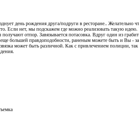
днует день рождения друга/подруги в ресторане.. Желательно ч
то. Если нет, мы подскажем где можно реализовать такую идею.
 получают отпор. Завязывается потасовка. Вдруг один из грабит
Для еще большей правдоподобности, раненым можете быть и Вы -
язка может быть различной. Как с привлечением полиции, так и 
дения.
съемка