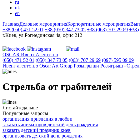
ru
uk
en
Главная
Деловые мероприятия
Корпоративные мероприятия
Вып
+38 (050) 471 52 01
+38 (050) 347 73 05
+38 (063) 707 29 69
+38 (
г.Киев, ул.Рогнединская 4а, офис 212
OSCAR
Ивент Агентство
(050) 471 52 01
(050) 347 73 05
(063) 707 29 69
(097) 595 09 09
Ивент агентство Оscar Art Group
Розыгрыши
Розыгрыш «Стрель
Стрельба от грабителей
Листайте
дальше
Популярные запросы
организация признания в любви
заказать аниматоров детский день рождения
заказать детский праздник киев
организовать детский день рождения