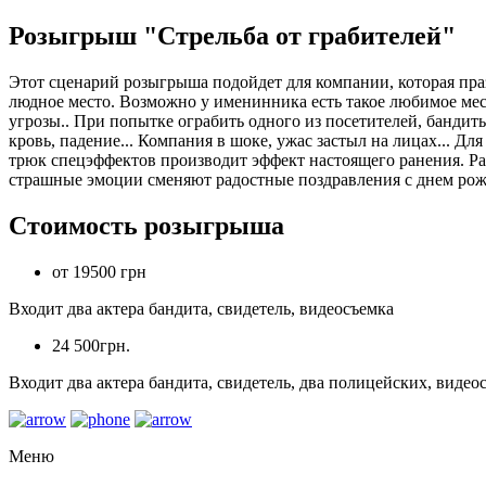
Розыгрыш "Стрельба от грабителей"
Этот сценарий розыгрыша подойдет для компании, которая праз
людное место. Возможно у именинника есть такое любимое мес
угрозы.. При попытке ограбить одного из посетителей, бандиты
кровь, падение... Компания в шоке, ужас застыл на лицах... 
трюк спецэффектов производит эффект настоящего ранения. Разв
страшные эмоции сменяют радостные поздравления с днем рож
Стоимость розыгрыша
от 19500 грн
Входит два актера бандита, свидетель, видеосъемка
24 500грн.
Входит два актера бандита, свидетель, два полицейских, видео
Меню