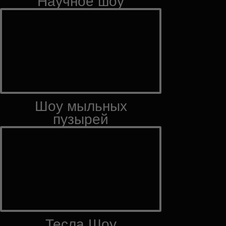
Научное шоу
Шоу мыльных
пузырей
Тесла Шоу