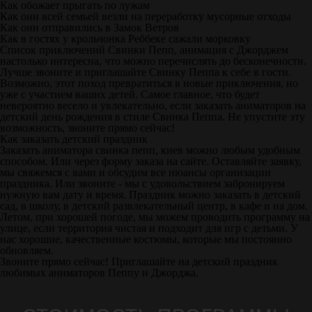
Как обожает прыгать по лужам
Как они всей семьей везли на переработку мусорные отходы
Как они отправились в Замок Ветров
Как в гостях у крольчонка Реббеке сажали морковку
Список приключений Свинки Пепп, анимация с Джорджем
настолько интересна, что можно перечислять до бесконечности.
Лучше звоните и приглашайте Свинку Пеппа к себе в гости.
Возможно, этот поход превратиться в новые приключения, но
уже с участием ваших детей. Самое главное, что будет
невероятно весело и увлекательно, если заказать аниматоров на
детский день рождения в стиле Свинка Пеппа. Не упустите эту
возможность, звоните прямо сейчас!
Как заказать детский праздник
Заказать аниматора свинка пепп, киев можно любым удобным
способом. Или через форму заказа на сайте. Оставляйте заявку,
мы свяжемся с вами и обсудим все нюансы организации
праздника. Или звоните - мы с удовольствием забронируем
нужную вам дату и время. Праздник можно заказать в детский
сад, в школу, в детский развлекательный центр, в кафе и на дом.
Летом, при хорошей погоде, мы можем проводить программу на
улице, если территория чистая и подходит для игр с детьми. У
нас хорошие, качественные костюмы, которые мы постоянно
обновляем.
Звоните прямо сейчас! Приглашайте на детский праздник
любимых аниматоров Пеппу и Джорджа.