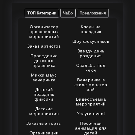
ТОП Категории
ЧаВо
Предложения
Организатор
Клоун на
праздничных
праздник
мероприятий
Шоу фокусников
Заказ артистов
Звезду день
Проведение
рождения
детского
праздника
Свадьбы под
ключ
Микки маус
вечеринка
Вечеринка в
стиле монстер
Детский
хай
праздник
фиксики
Видеосъемка
мероприятий
Детские
мероприятия
Услуги event
Заказные торты
Песочная
анимация для
Организации
детей