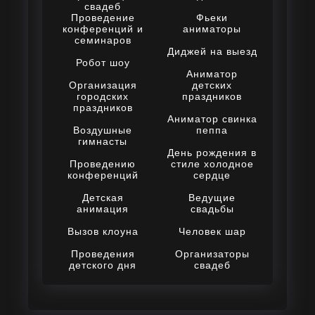
свадеб
Проведение
Фьеки
конференций и
аниматоры
семинаров
Диджей на выезд
Робот шоу
Аниматор
Организация
детских
городских
праздников
праздников
Аниматор свинка
Воздушные
пеппа
гимнасты
День рождения в
Проведению
стиле холодное
конференций
сердце
Детская
Ведущие
анимация
свадьбы
Вызов клоуна
Человек шар
Проведения
Организаторы
детского дня
свадеб