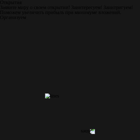
Открытия
Заявите миру о своем открытии! Заинтересуем! Заинтригуем!
Поможем увеличить прибыль при минимуме вложений.
Организуем
ДЕЛОВЫЕ МЕРОПРИЯТИЯ