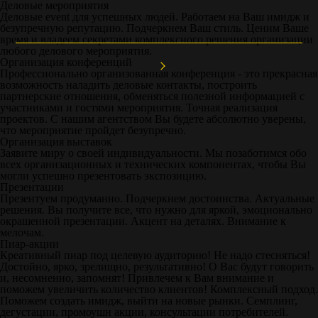
Деловые мероприятия
OSCAR
Деловые event для успешных людей. Работаем на Ваш имидж и
Ивент Агентство
безупречную репутацию. Подчеркнем Ваш стиль. Ценим Ваше
МЕНЮ
время и владеем секретами комплексного решения организации
любого делового мероприятия.
Организация конференций
Ивент агентство Оscar Art Group
Деловые мероприятия
Профессионально организованная конференция - это прекрасная
возможность наладить деловые контакты, построить
партнерские отношения, обменяться полезной информацией с
участниками и гостями мероприятия. Точная реализация
проектов. С нашим агентством Вы будете абсолютно уверены,
что мероприятие пройдет безупречно.
Организация выставок
Заявите миру о своей индивидуальности. Мы позаботимся обо
всех организационных и технических компонентах, чтобы Вы
могли успешно презентовать экспозицию.
Презентации
Презентуем продуманно. Подчеркнем достоинства. Актуальные
решения. Вы получите все, что нужно для яркой, эмоционально
окрашенной презентации. Акцент на деталях. Внимание к
мелочам.
Пиар-акции
Креативный пиар под целевую аудиторию! Не надо стесняться!
Достойно, ярко, зрелищно, результативно! О Вас будут говорить
и, несомненно, запомнят! Привлечем к Вам внимание и
поможем увеличить количество клиентов! Комплексный подход.
Поможем создать имидж, выйти на новые рынки. Семплинг,
дегустации, промоушн акции, консультации потребителей.