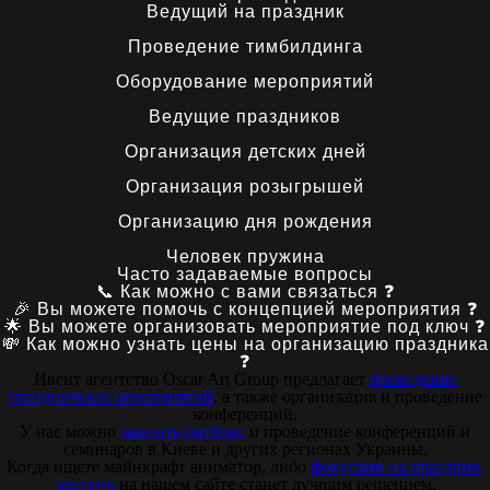
Ведущий на праздник
Проведение тимбилдинга
Оборудование мероприятий
Ведущие праздников
Организация детских дней
Организация розыгрышей
Организацию дня рождения
Человек пружина
Часто задаваемые вопросы
📞 Как можно с вами связаться ❓
🎉 Вы можете помочь с концепцией мероприятия ❓
🌟 Вы можете организовать мероприятие под ключ ❓
💸 Как можно узнать цены на организацию праздника
❓
Ивент агентство Оscar Art Group предлагает
проведение
праздничных мероприятий
, а также организация и проведение
конференций.
У нас можно
заказать битбокс
и проведение конференций и
семинаров в Киеве и других регионах Украины.
Когда ищете майнкрафт аниматор, либо
фокусник на праздник,
заказать
на нашем сайте станет лучшим решением.