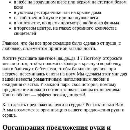
в небе на воздушном шаре или верхом на статном белом
коне
в уютном ресторанчике или на крыше дома
на собственной кухне или на опушке леса
в кинотеатре, во время просмотра любимого фильма
в торговом центре, на глазах огромного количества
свидетелей
Главное, что бы все происходящее было сделано от души, с
любовью, с элементом приятной загадочности.
Хотите услышать заветное: да..да..да..! ? Поэтому, отбросьте
мысли о том, чтобы положить кольцо в красную коробочку,
или в баночку с бабочками, чтобы банально вручить при
встрече, переминаясь с ноги на ногу. Мы сделаем этот миг для
вашей невесты романтичным, наполненным любви и
ожидания счастья. У каждой пары своя история, поэтому
предложение должно соответствовать вашим отношениям.
Или наоборот — эффект неожиданности!
Как сделать предложение руки и сердца? Решать только Вам.
А мы возьмемся за организацию вашего предложения руки и
сердца.
Организация предложения руки и