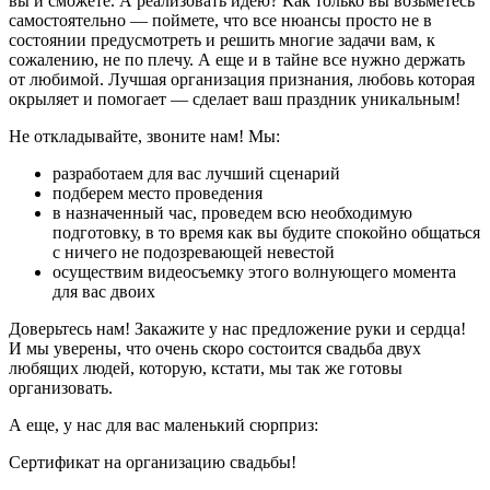
вы и сможете. А реализовать идею? Как только вы возьметесь
самостоятельно — поймете, что все нюансы просто не в
состоянии предусмотреть и решить многие задачи вам, к
сожалению, не по плечу. А еще и в тайне все нужно держать
от любимой. Лучшая организация признания, любовь которая
окрыляет и помогает — сделает ваш праздник уникальным!
Не откладывайте, звоните нам! Мы:
разработаем для вас лучший сценарий
подберем место проведения
в назначенный час, проведем всю необходимую
подготовку, в то время как вы будите спокойно общаться
с ничего не подозревающей невестой
осуществим видеосъемку этого волнующего момента
для вас двоих
Доверьтесь нам! Закажите у нас предложение руки и сердца!
И мы уверены, что очень скоро состоится свадьба двух
любящих людей, которую, кстати, мы так же готовы
организовать.
А еще, у нас для вас маленький сюрприз:
Сертификат на организацию свадьбы!