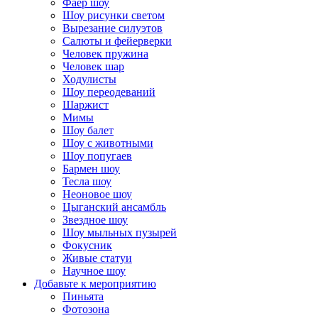
Фаер шоу
Шоу рисунки светом
Вырезание силуэтов
Салюты и фейерверки
Человек пружина
Человек шар
Ходулисты
Шоу переодеваний
Шаржист
Мимы
Шоу балет
Шоу с животными
Шоу попугаев
Бармен шоу
Тесла шоу
Неоновое шоу
Цыганский ансамбль
Звездное шоу
Шоу мыльных пузырей
Фокусник
Живые статуи
Научное шоу
Добавьте к мероприятию
Пиньята
Фотозона