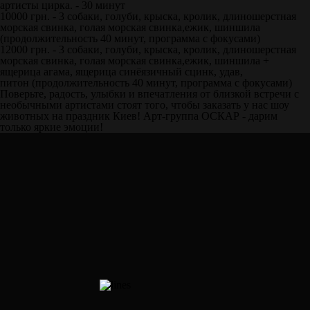
артисты цирка. - 30 минут
10000 грн. - 3 собаки, голуби, крыска, кролик, длиношерстная
морская свинка, голая морская свинка,ежик, шиншила
(продолжительность 40 минут, программа с фокусами)
12000 грн. - 3 собаки, голуби, крыска, кролик, длиношерстная
морская свинка, голая морская свинка,ежик, шиншила +
ящерица агама, ящерица синёязичный сцинк, удав,
питон (продолжительность 40 минут, программа с фокусами)
Поверьте, радость, улыбки и впечатления от близкой встречи с
необычными артистами стоят того, чтобы заказать у нас шоу
животных на праздник Киев! Арт-группа ОСКАР - дарим
только яркие эмоции!