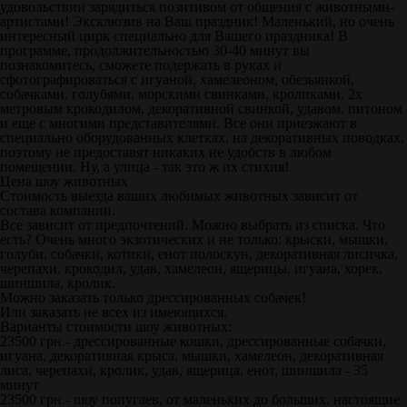
удовольствии зарядиться позитивом от общения с животными-
артистами! Эксклюзив на Ваш праздник! Маленький, но очень
интересный цирк специально для Вашего праздника! В
программе, продолжительностью 30-40 минут вы
познакомитесь, сможете подержать в руках и
сфотографироваться с игуаной, хамелеоном, обезьянкой,
собачками, голубями, морскими свинками, кроликами, 2х
метровым крокодилом, декоративной свинкой, удавом, питоном
и еще с многими представителями. Все они приезжают в
специально оборудованных клетках, на декоративных поводках,
поэтому не предоставят никаких не удобств в любом
помещении. Ну, а улица - так это ж их стихия!
Цена шоу животных
Стоимость выезда ваших любимых животных зависит от
состава компании.
Все зависит от предпочтений. Можно выбрать из списка. Что
есть? Очень много экзотических и не только: крыски, мышки,
голуби, собачки, котики, енот полоскун, декоративная лисичка,
черепахи, крокодил, удав, хамелеон, ящерицы, игуана, хорек,
шиншила, кролик.
Можно заказать только дрессированных собачек!
Или заказать не всех из имеющихся.
Варианты стоимости шоу животных:
23500 грн.- дрессированные кошки, дрессированные собачки,
игуана, декоративная крыса, мышки, хамелеон, декоративная
лиса, черепахи, кролик, удав, ящерица, енот, шиншила - 35
минут
23500 грн.- шоу попугаев, от маленьких до больших, настоящие