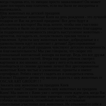
когда гладишь его, то эмоции просто зашкаливают! Он может
даже постирать ваш платочек, если вы были не аккуратны и
выпачкались.
Шоу животных на детский праздник
Дрессированные животные Киев на день рождения - это лучший
подарок от Вас на детский праздник! Все дети будут в
абсолютном восторге! Вы ведь хотите, чтобы они счастливо
улыбались и были по-детски искренне бесконечно благодарны
за подаренную возможность увидеть выступление животных -
артистов, погладить их, почувствовать прилив тепла и
умиления. Артисты шоу животных милые, добродушные и с
удовольствием идут на контакт с детьми! Дрессированные
животные на детский праздник чувствуют детскую искренность
и благожелательность! Мы уже говорили, что скорее это
уникальный контактный зоопарк на выезде. Ведь это все друзья
наших маленьких гостей. Вчера еще ваш ребенок смотрел
картинки в зоо книжке, а сегодня у него есть возможность
пообщаться со своими друзьями лично! Все дрессированные
животные Киев чистые и ухоженные, привиты и имеют
сертификат. Ребята смогут гладить их и находиться очень
близко! Подарите детям эту милую радость с шоу животных от
ОSCAR ART GROUP! ! !
Заказать шоу животных на праздник Киев
Звоните нам! Спешите заказать шоу животных на праздник
Киев! Мы вместе с Вами уже с нетерпением ждем дня, когда Вас
порадуют своими талантами умнички - голуби, дрессированные
собачки на праздник, спокойный питон и остальные
обаятельные участники шоу животных. Не отказывайте себе в