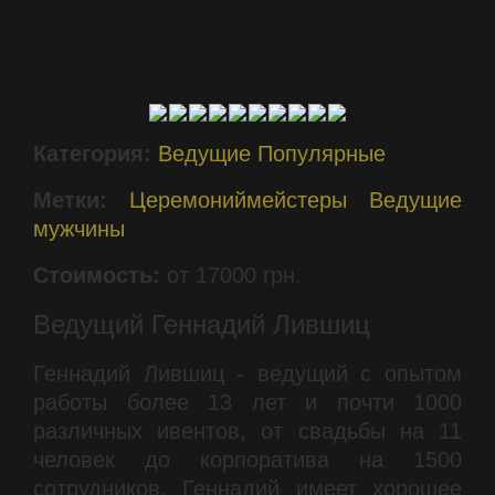
Категория:
Ведущие
Популярные
Метки:
Церемониймейстеры
Ведущие
мужчины
Стоимость:
от 17000 грн.
Ведущий Геннадий Лившиц
Геннадий Лившиц - ведущий с опытом
работы более 13 лет и почти 1000
различных ивентов, от свадьбы на 11
человек до корпоратива на 1500
сотрудников. Геннадий имеет хорошее