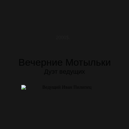
2000$.
Вечерние Мотыльки
Дуэт ведущих