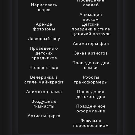
Проведение
Нарисовать
свадеб
шарж
Анимация
песком
Аренда
Детский
фотозоны
праздник в стиле
щенячий патруль
Лазерный шоу
Аниматоры феи
Проведению
детских
Заказ артистов
праздников
Проведение дня
Человек шар
семьи
Вечеринка в
Роботы
стиле майнкрафт
трансформеры
Аниматор эльза
Проведения
детского дня
Воздушные
гимнасты
Праздничное
оформление
Артисты цирка
Фокусы с
переодеванием