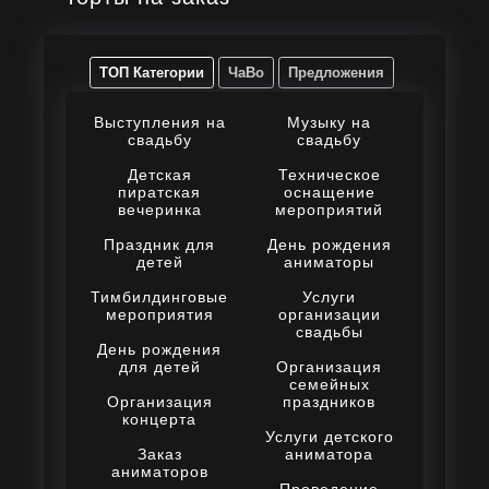
ТОП Категории
ЧаВо
Предложения
Выступления на
Музыку на
свадьбу
свадьбу
Детская
Техническое
пиратская
оснащение
вечеринка
мероприятий
Праздник для
День рождения
детей
аниматоры
Тимбилдинговые
Услуги
мероприятия
организации
свадьбы
День рождения
для детей
Организация
семейных
Организация
праздников
концерта
Услуги детского
Заказ
аниматора
аниматоров