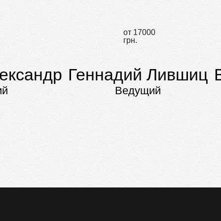
от 17000
грн.
ександр
Геннадий Лившиц
ий
Ведущий