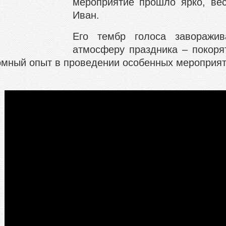
мероприятие прошло ярко, ве
Иван.
Его тембр голоса заворажив
атмосферу праздника – покоря
омный опыт в проведении особенных мероприят