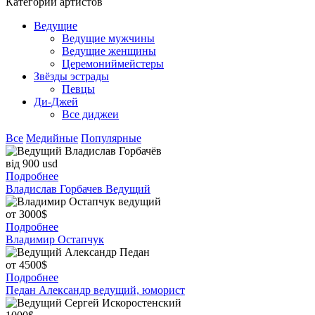
Категории артистов
Ведущие
Ведущие мужчины
Ведущие женщины
Церемониймейстеры
Звёзды эстрады
Певцы
Ди-Джей
Все диджеи
Все
Медийные
Популярные
від 900 usd
Подробнее
Владислав Горбачев
Ведущий
от 3000$
Подробнее
Владимир Остапчук
от 4500$
Подробнее
Педан Александр
ведущий, юморист