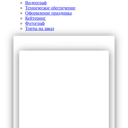
Видеограф
Техническое обеспечение
Оформление праздника
Кейтеринг
Фотограф
Торты на заказ
ТОП Категории
ЧаВо
Предложения
Шарж программа
Свадебные
Свадебный
организаторы
ведущий
Винни пух
Проведение
Проведению
праздников
праздников
Организация
Рекламный робот
свадьбы под ключ
Анимация маша
Свадебные услуги
Выступление
Организатор
фокусника
свадьбы
Праздник для
Услуги детского
детей
аниматора
Развлекательные
Видеосъемка
программы
мероприятий