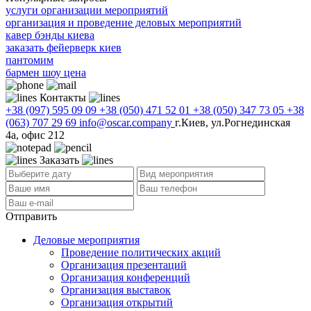
услуги организации мероприятий
организация и проведение деловых мероприятий
кавер бэнды киева
заказать фейерверк киев
пантомим
бармен шоу цена
Контакты
+38 (097) 595 09 09
+38 (050) 471 52 01
+38 (050) 347 73 05
+38
(063) 707 29 69
info@oscar.company
г.Киев, ул.Рогнединская
4а, офис 212
Заказать
Отправить
Деловые мероприятия
Проведение политических акций
Организация презентаций
Организация конференций
Организация выставок
Организация открытий