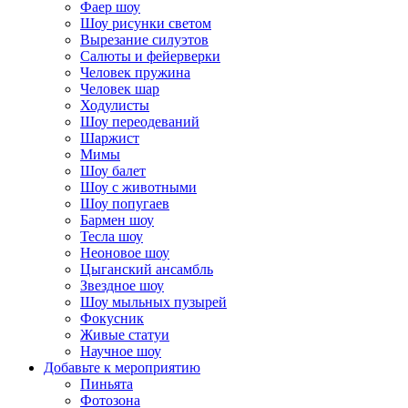
Фаер шоу
Шоу рисунки светом
Вырезание силуэтов
Салюты и фейерверки
Человек пружина
Человек шар
Ходулисты
Шоу переодеваний
Шаржист
Мимы
Шоу балет
Шоу с животными
Шоу попугаев
Бармен шоу
Тесла шоу
Неоновое шоу
Цыганский ансамбль
Звездное шоу
Шоу мыльных пузырей
Фокусник
Живые статуи
Научное шоу
Добавьте к мероприятию
Пиньята
Фотозона