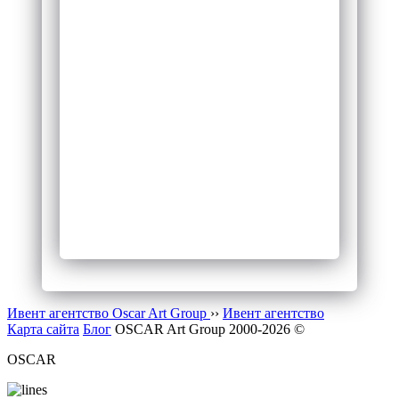
Ведущий на
Вечеринка в стиле
свадьбу
индейцев
Индейский день
Диджей на
рождения
свадьбу
Лазерные шоу
Организация
Аниматор робот
тренингов
Цыганское шоу
День рождения в
Организатор
стиле винкс
конференций
Выступление
Праздничный
стендап
салют
Живая музыка
Техническое
Холодное сердце
оснащение
аниматоры
Микки маус
аниматор
Ивент агентство Оscar Art Group
››
Ивент агентство
Карта сайта
Блог
OSCAR Art Group 2000-2026 ©
OSCAR