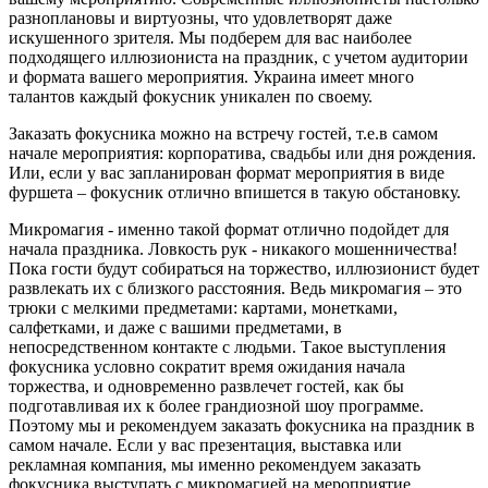
разноплановы и виртуозны, что удовлетворят даже
искушенного зрителя. Мы подберем для вас наиболее
подходящего иллюзиониста на праздник, с учетом аудитории
и формата вашего мероприятия. Украина имеет много
талантов каждый фокусник уникален по своему.
Заказать фокусника можно на встречу гостей, т.е.в самом
начале мероприятия: корпоратива, свадьбы или дня рождения.
Или, если у вас запланирован формат мероприятия в виде
фуршета – фокусник отлично впишется в такую обстановку.
Микромагия - именно такой формат отлично подойдет для
начала праздника. Ловкость рук - никакого мошенничества!
Пока гости будут собираться на торжество, иллюзионист будет
развлекать их с близкого расстояния. Ведь микромагия – это
трюки с мелкими предметами: картами, монетками,
салфетками, и даже с вашими предметами, в
непосредственном контакте с людьми. Такое выступления
фокусника условно сократит время ожидания начала
торжества, и одновременно развлечет гостей, как бы
подготавливая их к более грандиозной шоу программе.
Поэтому мы и рекомендуем заказать фокусника на праздник в
самом начале. Если у вас презентация, выставка или
рекламная компания, мы именно рекомендуем заказать
фокусника выступать с микромагией на мероприятие.