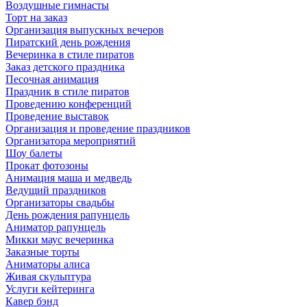
Воздушные гимнасты
Торт на заказ
Организация выпускных вечеров
Пиратский день рождения
Вечеринка в стиле пиратов
Заказ детского праздника
Песочная анимация
Праздник в стиле пиратов
Проведению конференций
Проведение выставок
Организация и проведение праздников
Организатора мероприятий
Шоу балеты
Прокат фотозоны
Анимация маша и медведь
Ведущий праздников
Организаторы свадьбы
День рождения рапунцель
Аниматор рапунцель
Микки маус вечеринка
Заказные торты
Аниматоры алиса
Живая скульптура
Услуги кейтеринга
Кавер бэнд