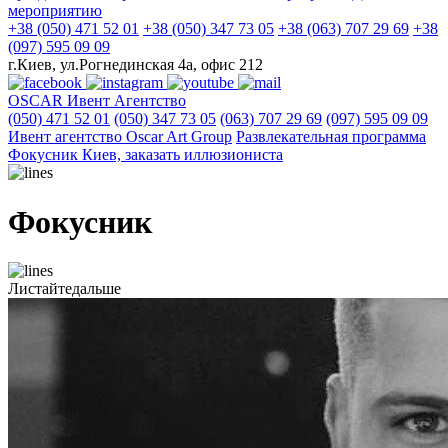
мероприятию
+38 (050) 471 52 01
+38 (050) 347 73 05
+38 (063) 707 29 69
+38
(097) 595 09 09
г.Киев, ул.Рогнединская 4а, офис 212
OSCAR
Ивент Агентство
(050) 471 52 01
(050) 347 73 05
(063) 707 29 69
(097) 595 09 09
Ивент агентство Оscar Art Group
Развлекательная программа
Фокусник Киев, заказать иллюзиониста
Фокусник
Листайте
дальше