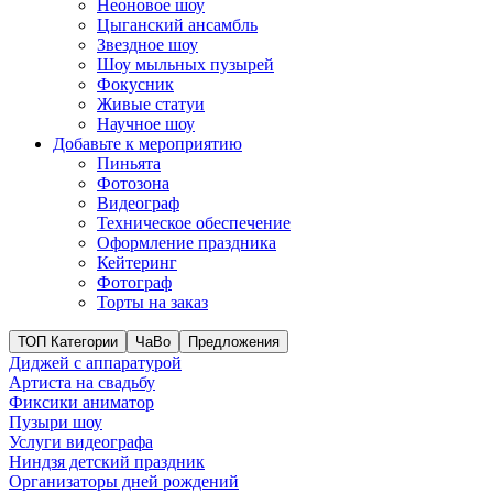
Неоновое шоу
Цыганский ансамбль
Звездное шоу
Шоу мыльных пузырей
Фокусник
Живые статуи
Научное шоу
Добавьте к мероприятию
Пиньята
Фотозона
Видеограф
Техническое обеспечение
Оформление праздника
Кейтеринг
Фотограф
Торты на заказ
ТОП Категории
ЧаВо
Предложения
Диджей с аппаратурой
Артиста на свадьбу
Фиксики аниматор
Пузыри шоу
Услуги видеографа
Ниндзя детский праздник
Организаторы дней рождений