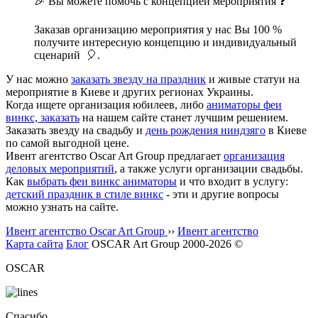
🎉 Вы можете помочь с концепцией мероприятия ❓
Заказав организацию мероприятия у нас Вы 100 %
получите интересную концепцию и индивидуальный
сценарий 🎈.
У нас можно
заказать звезду на праздник
и живые статуи на
мероприятие в Киеве и других регионах Украины.
Когда ищете организация юбилеев, либо
аниматоры феи
винкс, заказать
на нашем сайте станет лучшим решением.
Заказать звезду на свадьбу и
день рождения ниндзяго
в Киеве
по самой выгодной цене.
Ивент агентство Оscar Art Group предлагает
организация
деловых мероприятий
, а также услуги организации свадьбы.
Как
выбрать феи винкс аниматоры
и что входит в услугу:
детский праздник в стиле винкс
- эти и другие вопросы
можно узнать на сайте.
Ивент агентство Оscar Art Group
››
Ивент агентство
Карта сайта
Блог
OSCAR Art Group 2000-2026 ©
OSCAR
Спасибо