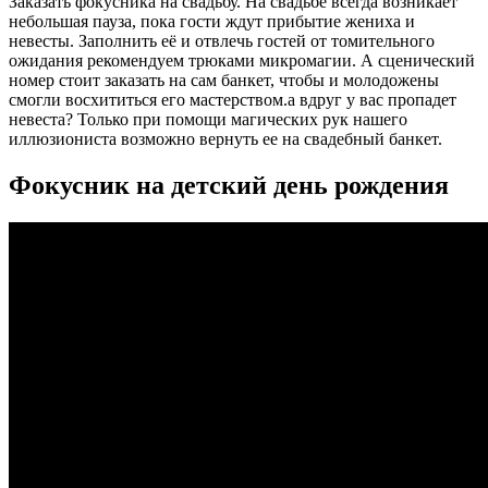
Заказать фокусника на свадьбу. На свадьбе всегда возникает
небольшая пауза, пока гости ждут прибытие жениха и
невесты. Заполнить её и отвлечь гостей от томительного
ожидания рекомендуем трюками микромагии. А сценический
номер стоит заказать на сам банкет, чтобы и молодожены
смогли восхититься его мастерством.а вдруг у вас пропадет
невеста? Только при помощи магических рук нашего
иллюзиониста возможно вернуть ее на свадебный банкет.
Фокусник на детский день рождения