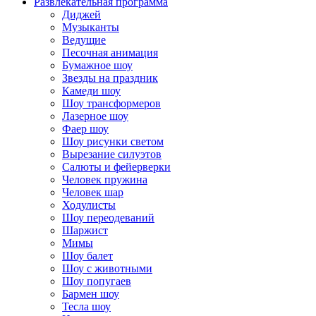
Развлекательная программа
Диджей
Музыканты
Ведущие
Песочная анимация
Бумажное шоу
Звезды на праздник
Камеди шоу
Шоу трансформеров
Лазерное шоу
Фаер шоу
Шоу рисунки светом
Вырезание силуэтов
Салюты и фейерверки
Человек пружина
Человек шар
Ходулисты
Шоу переодеваний
Шаржист
Мимы
Шоу балет
Шоу с животными
Шоу попугаев
Бармен шоу
Тесла шоу