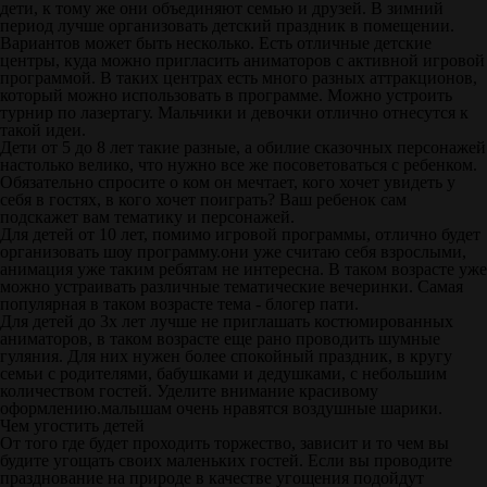
дети, к тому же они объединяют семью и друзей. В зимний
период лучше организовать детский праздник в помещении.
Вариантов может быть несколько. Есть отличные детские
центры, куда можно пригласить аниматоров с активной игровой
программой. В таких центрах есть много разных аттракционов,
который можно использовать в программе. Можно устроить
турнир по лазертагу. Мальчики и девочки отлично отнесутся к
такой идеи.
Дети от 5 до 8 лет такие разные, а обилие сказочных персонажей
настолько велико, что нужно все же посоветоваться с ребенком.
Обязательно спросите о ком он мечтает, кого хочет увидеть у
себя в гостях, в кого хочет поиграть? Ваш ребенок сам
подскажет вам тематику и персонажей.
Для детей от 10 лет, помимо игровой программы, отлично будет
организовать шоу программу.они уже считаю себя взрослыми,
анимация уже таким ребятам не интересна. В таком возрасте уже
можно устраивать различные тематические вечеринки. Самая
популярная в таком возрасте тема - блогер пати.
Для детей до 3х лет лучше не приглашать костюмированных
аниматоров, в таком возрасте еще рано проводить шумные
гуляния. Для них нужен более спокойный праздник, в кругу
семьи с родителями, бабушками и дедушками, с небольшим
количеством гостей. Уделите внимание красивому
оформлению.малышам очень нравятся воздушные шарики.
Чем угостить детей
От того где будет проходить торжество, зависит и то чем вы
будите угощать своих маленьких гостей. Если вы проводите
празднование на природе в качестве угощения подойдут