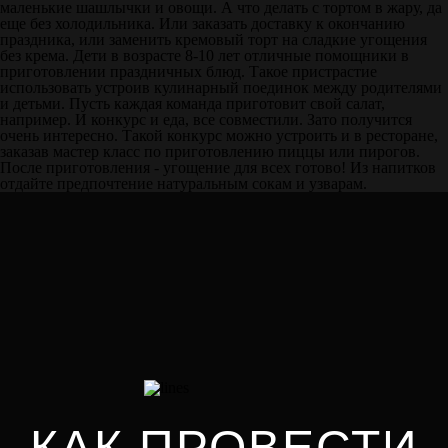
маленькие шашлычки и овощи. А что делать с тортом в жару, да
еще без холодильника. Или заказать доставку к окончанию
праздника, или заменить кремовый торт на сладкие угощения
без крема. Дети в возрасте 8-10 лет отличные помощники в
приготовлении праздничных блюд. Такое пристрастие
использовать устроив кулинарный поединок между родителями
и детьми. Пусть каждая команда приготовит свой салат,
например. И конкурс и еда, все совместили. Зато получится
очень интересно. Такой конкурс можно устроить и в ресторане,
заказав мастер класс по приготовлению пиццы или пирогов.
После приготовления - угощение для всех готово! Из напитков
отдайте предпочтение натуральным сокам и узварам.
КАК ПРОВЕСТИ