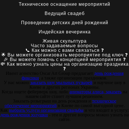
Техническое оснащение мероприятий
Ведущий свадеб
Проведение детских дней рождений
Индейская вечеринка
Живая скульптура
Часто задаваемые вопросы
📞 Как можно с вами связаться ❓
🌟 Вы можете организовать мероприятие под ключ ❓
🎉 Вы можете помочь с концепцией мероприятия ❓
💸 Как можно узнать цены на организацию праздника
❓
Ивент агентство Оscar Art Group предлагает
день рождения
фиксики
, а также организации праздников.
У нас можно
заказать шоу мыльных пузырей
и научное шоу в
Киеве и других регионах Украины.
Когда ищете фейерверк шоу, либо
аниматоры алиса, заказать
на
нашем сайте станет лучшим решением.
Заказать розыгрыш на день рождения и
техническое
обеспечение мероприятий
в Киеве по самой выгодной цене.
Как
выбрать услуги организации свадьбы
и что входит в услугу:
день рождения золушки
- эти и другие вопросы можно узнать на
сайте.