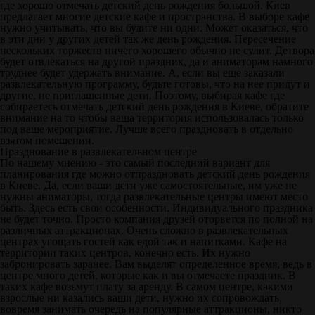
где хорошо отмечать детский день рождения большой. Киев
предлагает многие детские кафе и пространства. В выборе кафе
нужно учитывать, что вы будите ни одни. Может оказаться, что
в эти дни у других детей так же день рождения. Пересечение
нескольких торжеств ничего хорошего обычно не сулит. Детвора
будет отвлекаться на другой праздник, да и аниматорам намного
труднее будет удержать внимание. А, если вы еще заказали
развлекательную программу, будьте готовы, что на нее придут и
другие, не приглашенные дети. Поэтому, выбирая кафе где
собираетесь отмечать детский день рождения в Киеве, обратите
внимание на то чтобы ваша территория использовалась только
под ваше мероприятие. Лучше всего праздновать в отдельно
взятом помещении.
Празднование в развлекательном центре
По нашему мнению - это самый последний вариант для
планирования где можно отпраздновать детский день рождения
в Киеве. Да, если ваши дети уже самостоятельные, им уже не
нужны аниматоры, тогда развлекательные центры имеют место
быть. Здесь есть свои особенности. Индивидуального праздника
не будет точно. Просто компания друзей оторвется по полной на
различных аттракционах. Очень сложно в развлекательных
центрах угощать гостей как едой так и напитками. Кафе на
территории таких центров, конечно есть. Их нужно
забронировать заранее. Вам выделят определенное время, ведь в
центре много детей, которые как и вы отмечаете праздник. В
таких кафе возьмут плату за аренду. В самом центре, какими
взрослые ни казались ваши дети, нужно их сопровождать,
вовремя занимать очередь на популярные аттракционы, никто