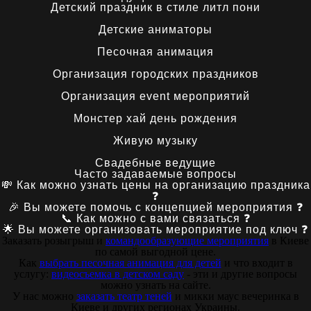
Детский праздник в стиле литл пони
Детские аниматоры
Песочная анимация
Организация городских праздников
Организация event мероприятий
Монстер хай день рождения
Живую музыку
Свадебные ведущие
Часто задаваемые вопросы
💸 Как можно узнать цены на организацию праздника
❓
🎉 Вы можете помочь с концепцией мероприятия ❓
📞 Как можно с вами связаться ❓
🌟 Вы можете организовать мероприятие под ключ ❓
Заказать розыгрыш и
командообразующие мероприятия
в Киеве
по самой выгодной цене.
Как
выбрать песочная анимация для детей
и что входит в
услугу:
видеосъемка в детском саду
- эти и другие вопросы
можно узнать на сайте.
У нас можно
заказать театр теней
и микки маус вечеринка в
Киеве и других регионах Украины.