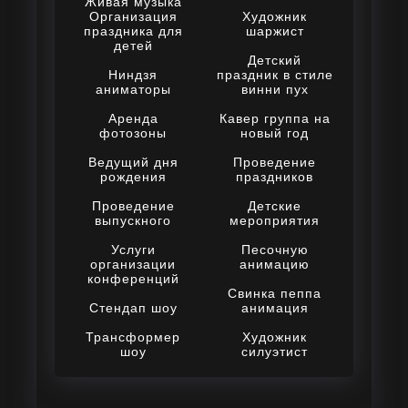
Живая музыка
Организация
Художник
праздника для
шаржист
детей
Детский
Ниндзя
праздник в стиле
аниматоры
винни пух
Аренда
Кавер группа на
фотозоны
новый год
Ведущий дня
Проведение
рождения
праздников
Проведение
Детские
выпускного
мероприятия
Услуги
Песочную
организации
анимацию
конференций
Свинка пеппа
Стендап шоу
анимация
Трансформер
Художник
шоу
силуэтист