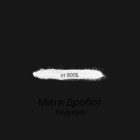
от 800$.
Митя Дробот
Ведущий