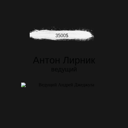
3500$
Антон Лирник
ведущий