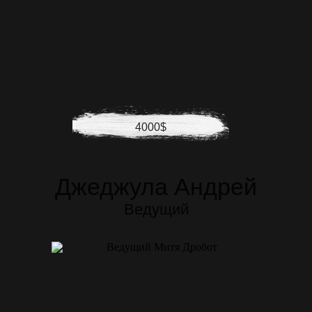
4000$
Джеджула Андрей
Ведущий