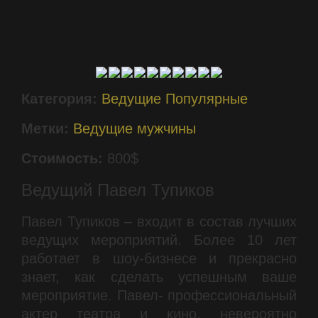
Категория:
Ведущие
Популярные
Метки:
Ведущие мужчины
Стоимость:
800$
Ведущий Павел Тупиков
Павел Тупиков – входит в состав лучших
ведущих мероприятий. Более 10 лет
работает в шоу-бизнесе и прекрасно
знает, как сделать успешным ваше
мероприятие. Павел- профессиональный
актер театра и кино, невероятно