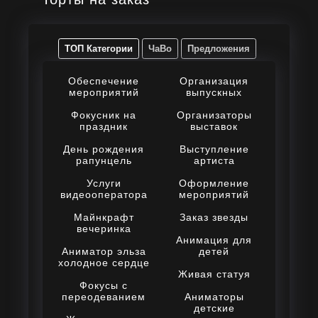
ТОП Категории
ЧаВо
Предложения
Обеспечение
Организация
мероприятий
выпускных
Фокусник на
Организаторы
праздник
выставок
День рождения
Выступление
рапунцель
артиста
Услуги
Оформление
видеооператора
мероприятий
Майнкрафт
Заказ звезды
вечеринка
Анимация для
Аниматор эльза
детей
холодное сердце
Живая статуя
Фокусы с
переодеванием
Аниматоры
детские