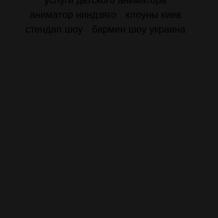
услуги детского аниматора
аниматор ниндзяго
клоуны киев
стендап шоу
бармен шоу украина