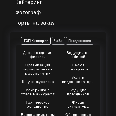
Кейтеринг
Фотограф
Торты на заказ
ТОП Категории
ЧаВо
Предложения
День рождения
Ведущий на
фиксики
юбилей
Организация
Салют
корпоративных
фейерверк
мероприятий
Услуги
Шоу фокусников
видеооператора
Вечеринка в
Ведущие
стиле майнкрафт
праздников
Техническое
Живая
оснащение
скульптура
Винкс аниматоры
Обеспечение