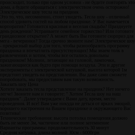
происходит, только при одном условии - не будите повторять это
дома, а будите обращаться с электричеством очень осторожно!
Электрическое шоу тесла на праздник
Это то, что, несомненно, стоит увидеть. Тесла шоу - отличный
способ удивить гостей на любом празднике. У Вас намечается
корпоратив? Готовится красивая и веселая свадьба? Празднуете
день рождения? Устраиваете семейное торжество? Или готовите
грандиозное открытие? А может быть Вы готовите сюрприз для
мега - вечеринки? Тогда срочно звоните нам! Электрическое шоу
- прекрасный выбор для того, чтобы разнообразить программу
праздника и впечатлить присутствующих! Мы знаем толк в
развлечениях и хотим, чтобы все остались довольны
праздником! Молнии, летающие на головой, лампочки,
зажигающиеся как будто при помощи воздуха. Эти и другие
эксперименты с электрической катушкой, высота которой 1м
предстоит увидеть на представлении. Вы даже сами сможете
попробовать, мы предоставим вам такую возможность.
Заказать шоу Цена
Хотите заказать тесла представление на праздник? Нет ничего
легче! Звоните нам и говорите: " Хотим Тесла шоу на наш
праздник". Далее утверждаем с Вами дату, время, место
проведения. И все! Вам уже никуда не деться от ярких эмоций,
хорошего настроения на Вашем празднике и окружающего Вас
позитива!
Технические требования: высота потолка помещения должно
быть не менее 3м, частичное или полное затемнение
Варианты программы: продолжительность 30 минут
Средняя катушка, длина молний 30см - 6000грн