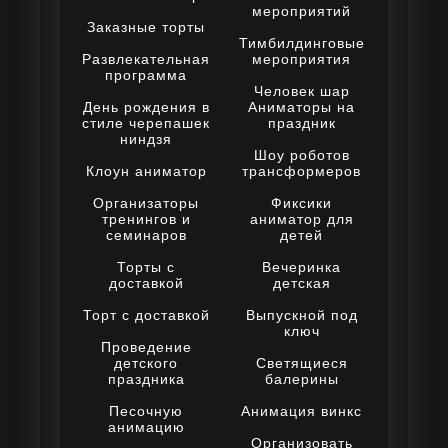
мероприятий
Заказные торты
Тимбилдинговые
Развлекательная
мероприятия
программа
Человек шар
День рождения в
Аниматоры на
стиле черепашек
праздник
ниндзя
Шоу роботов
Клоун аниматор
трансформеров
Организаторы
Фиксики
тренингов и
аниматор для
семинаров
детей
Торты с
Вечеринка
доставкой
детская
Торт с доставкой
Выпускной под
ключ
Проведение
детского
Светящиеся
праздника
балерины
Песочную
Анимация винкс
анимацию
Организовать