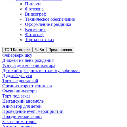
Пиньята
Фотозона
Видеограф
Техническое обеспечение
Оформление праздника
Кейтеринг
Фотограф
Торты на заказ
ТОП Категории
ЧаВо
Предложения
Фейерверк шоу
Диджей на день рождения
Услуги детского аниматора
Детский праздник в стиле мультфильма
Диджей услуги
Торты с доставкой
Организаторы тренингов
Фьеки аниматоры
Торт под заказ
Цыганский ансамбль
Аниматор для детей
Проведение event мероприятий
Праздничный салют
Заказ аниматоров
Артисты цирка