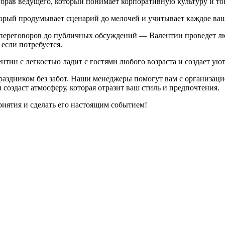
брав ведущего, который понимает корпоративную культуру и то
торый продумывает сценарий до мелочей и учитывает каждое ва
ереговоров до публичных обсуждений — Валентин проведет люб
если потребуется.
тин с легкостью ладит с гостями любого возраста и создает ую
праздником без забот. Наши менеджеры помогут вам с организаци
создаст атмосферу, которая отразит ваш стиль и предпочтения.
иятия и сделать его настоящим событием!