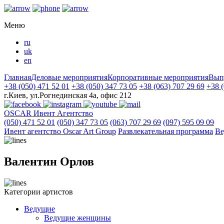
Меню
ru
uk
en
Главная
Деловые мероприятия
Корпоративные мероприятия
Вып
+38 (050) 471 52 01
+38 (050) 347 73 05
+38 (063) 707 29 69
+38 (
г.Киев, ул.Рогнединская 4а, офис 212
OSCAR
Ивент Агентство
(050) 471 52 01
(050) 347 73 05
(063) 707 29 69
(097) 595 09 09
Ивент агентство Оscar Art Group
Развлекательная программа
Ве
Валентин Орлов
Категории артистов
Ведущие
Ведущие женщины