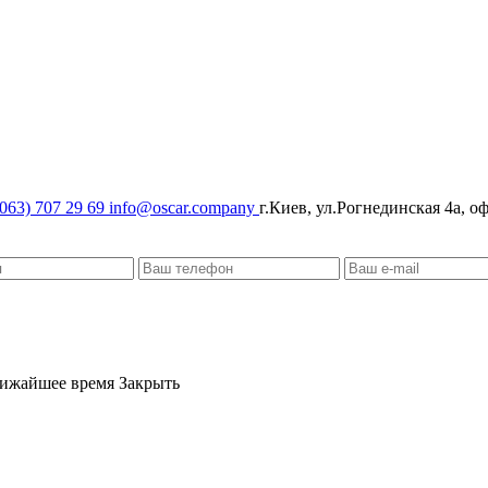
063) 707 29 69
info@oscar.company
г.Киев, ул.Рогнединская 4а, о
лижайшее время
Закрыть