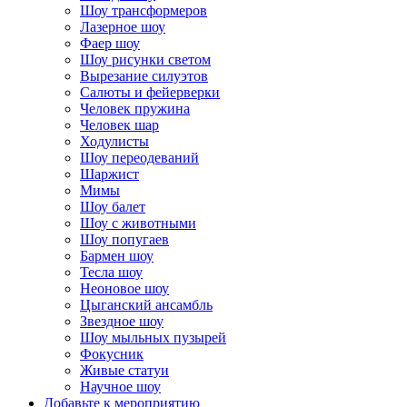
Шоу трансформеров
Лазерное шоу
Фаер шоу
Шоу рисунки светом
Вырезание силуэтов
Салюты и фейерверки
Человек пружина
Человек шар
Ходулисты
Шоу переодеваний
Шаржист
Мимы
Шоу балет
Шоу с животными
Шоу попугаев
Бармен шоу
Тесла шоу
Неоновое шоу
Цыганский ансамбль
Звездное шоу
Шоу мыльных пузырей
Фокусник
Живые статуи
Научное шоу
Добавьте к мероприятию