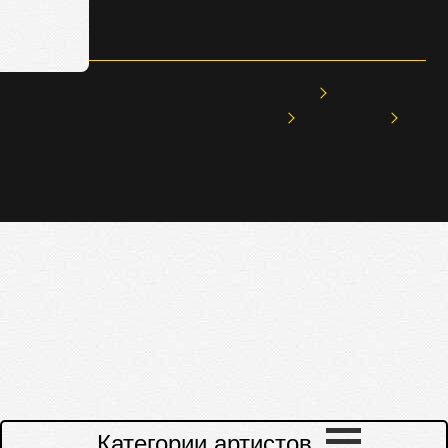
OSCAR
Ивент Агентство
МЕНЮ
Ивент агентство Оscar Art Group
Развлекательная программа
Ведущие
Ведущие
ВЕДУЩИЕ
Категории артистов