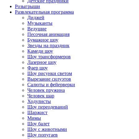
Детские праздники
Розыгрыши
Развлекательная программа
Диджей
Музыканты
Ведущие
Песочная анимация
Бумажное шоу
Звезды на праздник
Камеди шоу
Шоу трансформеров
Лазерное шоу
Фаер шоу
Шоу рисунки светом
Вырезание силуэтов
Салюты и фейерверки
Человек пружина
Человек шар
Ходулисты
Шоу переодеваний
Шаржист
Мимы
Шоу балет
Шоу с животными
Шоу попугаев