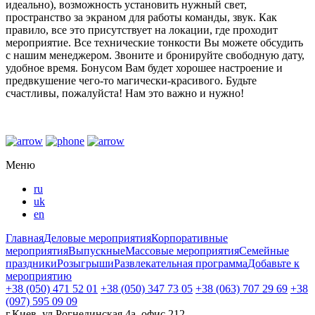
идеально), возможность установить нужный свет,
пространство за экраном для работы команды, звук. Как
правило, все это присутствует на локации, где проходит
мероприятие. Все технические тонкости Вы можете обсудить
с нашим менеджером. Звоните и бронируйте свободную дату,
удобное время. Бонусом Вам будет хорошее настроение и
предвкушение чего-то магически-красивого. Будьте
счастливы, пожалуйста! Нам это важно и нужно!
Меню
ru
uk
en
Главная
Деловые мероприятия
Корпоративные
мероприятия
Выпускные
Массовые мероприятия
Семейные
праздники
Розыгрыши
Развлекательная программа
Добавьте к
мероприятию
+38 (050) 471 52 01
+38 (050) 347 73 05
+38 (063) 707 29 69
+38
(097) 595 09 09
г.Киев, ул.Рогнединская 4а, офис 212