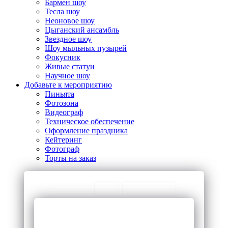
Бармен шоу
Тесла шоу
Неоновое шоу
Цыганский ансамбль
Звездное шоу
Шоу мыльных пузырей
Фокусник
Живые статуи
Научное шоу
Добавьте к мероприятию
Пиньята
Фотозона
Видеограф
Техническое обеспечение
Оформление праздника
Кейтеринг
Фотограф
Торты на заказ
ТОП Категории
ЧаВо
Предложения
Клоуна на день
Фиксики
рождения
аниматоры