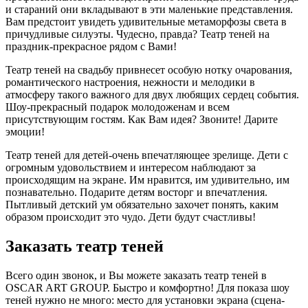
и стараний они вкладывают в эти маленькие представления.
Вам предстоит увидеть удивительные метаморфозы света в
причудливые силуэты. Чудесно, правда? Театр теней на
праздник-прекрасное рядом с Вами!
Театр теней на свадьбу привнесет особую нотку очарования,
романтического настроения, нежности и мелодики в
атмосферу такого важного для двух любящих сердец события.
Шоу-прекрасный подарок молодоженам и всем
присутствующим гостям. Как Вам идея? Звоните! Дарите
эмоции!
Театр теней для детей-очень впечатляющее зрелище. Дети с
огромным удовольствием и интересом наблюдают за
происходящим на экране. Им нравится, им удивительно, им
познавательно. Подарите детям восторг и впечатления.
Пытливый детский ум обязательно захочет понять, каким
образом происходит это чудо. Дети будут счастливы!
Заказать театр теней
Всего один звонок, и Вы можете заказать театр теней в
OSCAR ART GROUP. Быстро и комфортно! Для показа шоу
теней нужно не много: место для установки экрана (сцена-