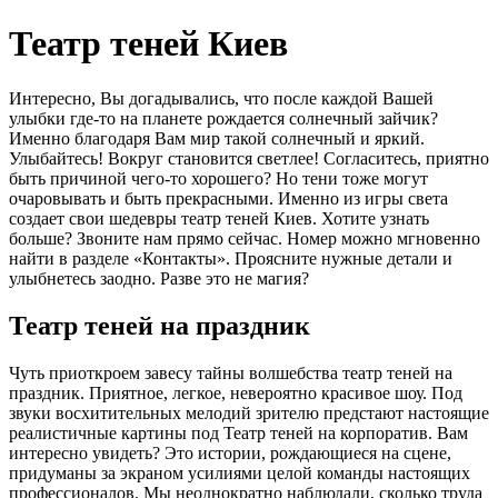
Театр теней Киев
Интересно, Вы догадывались, что после каждой Вашей
улыбки где-то на планете рождается солнечный зайчик?
Именно благодаря Вам мир такой солнечный и яркий.
Улыбайтесь! Вокруг становится светлее! Согласитесь, приятно
быть причиной чего-то хорошего? Но тени тоже могут
очаровывать и быть прекрасными. Именно из игры света
создает свои шедевры театр теней Киев. Хотите узнать
больше? Звоните нам прямо сейчас. Номер можно мгновенно
найти в разделе «Контакты». Проясните нужные детали и
улыбнетесь заодно. Разве это не магия?
Театр теней на праздник
Чуть приоткроем завесу тайны волшебства театр теней на
праздник. Приятное, легкое, невероятно красивое шоу. Под
звуки восхитительных мелодий зрителю предстают настоящие
реалистичные картины под Театр теней на корпоратив. Вам
интересно увидеть? Это истории, рождающиеся на сцене,
придуманы за экраном усилиями целой команды настоящих
профессионалов. Мы неоднократно наблюдали, сколько труда