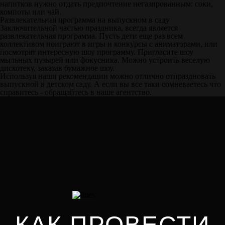
напитков нужно отдать предпочтение негазированным: соки,
компоты или чай.
Развлекательная программа на выпускном в саду
Заключительной частью праздника, всегда является
развлекательная программа. Пусть дети еще раз всем
коллективом поиграют в игры и конкурсы с аниматорами, или
посмотрят интересную шоу программу. Пригласите шоу
мыльных пузырей или фокусника. Можно устроить веселую
дискотеку, заказав бумажное шоу.
Используя наши рекомендации можно отлично отпраздновать
выпускной в детском саду. А если вы все таки сомневаетесь что
справитесь - обращайтесь в наше агентство.
КАК ПРОВЕСТИ