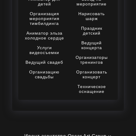
детей
мероприятие
Организация
Нарисовать
мероприятия
шарж
тимбилдинга
Праздник
Аниматор эльза
детский
холодное сердце
Ведущий
Услуги
концерта
видеосъемки
Организаторы
Ведущий свадеб
тренингов
Организацию
Организовать
свадьбы
концерт
Техническое
оснащение