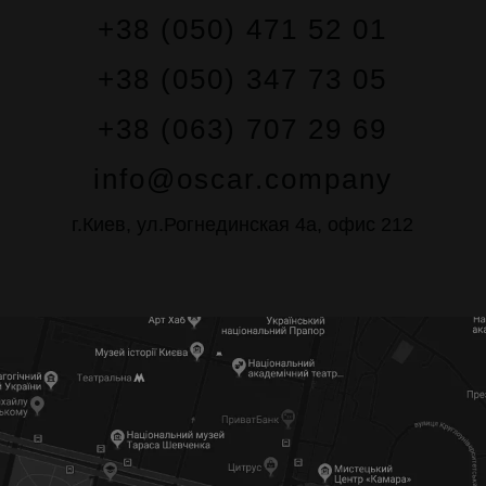
+38 (050) 471 52 01
+38 (050) 347 73 05
+38 (063) 707 29 69
info@oscar.company
г.Киев, ул.Рогнединская 4а, офис 212