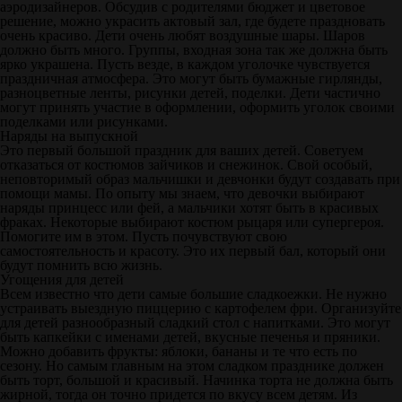
аэродизайнеров. Обсудив с родителями бюджет и цветовое
решение, можно украсить актовый зал, где будете праздновать
очень красиво. Дети очень любят воздушные шары. Шаров
должно быть много. Группы, входная зона так же должна быть
ярко украшена. Пусть везде, в каждом уголочке чувствуется
праздничная атмосфера. Это могут быть бумажные гирлянды,
разноцветные ленты, рисунки детей, поделки. Дети частично
могут принять участие в оформлении, оформить уголок своими
поделками или рисунками.
Наряды на выпускной
Это первый большой праздник для ваших детей. Советуем
отказаться от костюмов зайчиков и снежинок. Свой особый,
неповторимый образ мальчишки и девчонки будут создавать при
помощи мамы. По опыту мы знаем, что девочки выбирают
наряды принцесс или фей, а мальчики хотят быть в красивых
фраках. Некоторые выбирают костюм рыцаря или супергероя.
Помогите им в этом. Пусть почувствуют свою
самостоятельность и красоту. Это их первый бал, который они
будут помнить всю жизнь.
Угощения для детей
Всем известно что дети самые большие сладкоежки. Не нужно
устраивать выездную пиццерию с картофелем фри. Организуйте
для детей разнообразный сладкий стол с напитками. Это могут
быть капкейки с именами детей, вкусные печенья и пряники.
Можно добавить фрукты: яблоки, бананы и те что есть по
сезону. Но самым главным на этом сладком празднике должен
быть торт, большой и красивый. Начинка торта не должна быть
жирной, тогда он точно придется по вкусу всем детям. Из