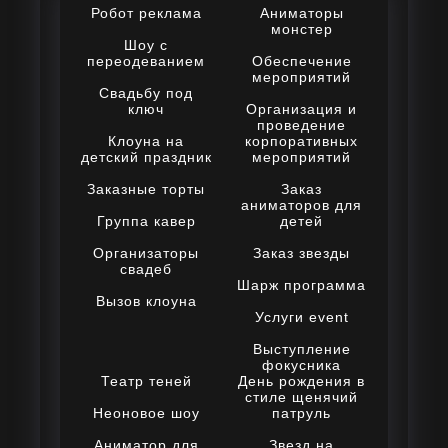
Робот реклама
Аниматоры
монстер
Шоу с
переодеванием
Обеспечение
мероприятий
Свадьбу под
ключ
Организация и
проведение
Клоуна на
корпоративных
детский праздник
мероприятий
Заказные торты
Заказ
аниматоров для
Группа кавер
детей
Организаторы
Заказ звезды
свадеб
Шарж программа
Вызов клоуна
Услуги event
Выступление
фокусника
Театр теней
День рождения в
стиле щенячий
Неоновое шоу
патруль
Аниматор для
Звезд на