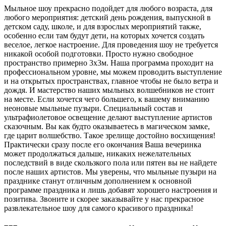
Мыльное шоу прекрасно подойдет для любого возраста, для
любого мероприятия: детский день рождения, выпускной в
детском саду, школе, и для взрослых мероприятий также,
особенно если там будут дети, на которых хочется создать
веселое, легкое настроение. Для проведения шоу не требуется
никакой особой подготовки. Просто нужно свободное
пространство примерно 3х3м. Наша программа проходит на
профессиональном уровне, мы можем проводить выступление
и на открытых пространствах, главное чтобы не было ветра и
дождя. И мастерство наших мыльных волшебников не стоит
на месте. Если хочется чего большего, к вашему вниманию
неоновые мыльные пузыри. Специальный состав и
ультрафиолетовое освещение делают выступление артистов
сказочным. Вы как будто оказываетесь в магическом замке,
где царит волшебство. Такое зрелище достойно восхищения!
Практически сразу после его окончания Ваша вечеринка
может продолжаться дальше, никаких нежелательных
последствий в виде скользкого пола или пятен вы не найдете
после наших артистов. Мы уверены, что мыльные пузыри на
празднике станут отличным дополнением к основной
программе праздника и лишь добавят хорошего настроения и
позитива. Звоните и скорее заказывайте у нас прекрасное
развлекательное шоу для самого красивого праздника!