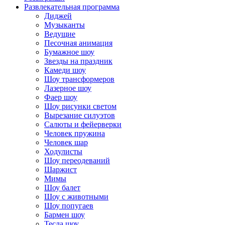
Развлекательная программа
Диджей
Музыканты
Ведущие
Песочная анимация
Бумажное шоу
Звезды на праздник
Камеди шоу
Шоу трансформеров
Лазерное шоу
Фаер шоу
Шоу рисунки светом
Вырезание силуэтов
Салюты и фейерверки
Человек пружина
Человек шар
Ходулисты
Шоу переодеваний
Шаржист
Мимы
Шоу балет
Шоу с животными
Шоу попугаев
Бармен шоу
Тесла шоу