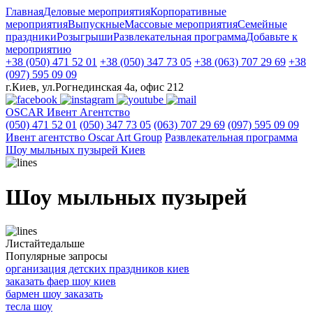
Главная
Деловые мероприятия
Корпоративные
мероприятия
Выпускные
Массовые мероприятия
Семейные
праздники
Розыгрыши
Развлекательная программа
Добавьте к
мероприятию
+38 (050) 471 52 01
+38 (050) 347 73 05
+38 (063) 707 29 69
+38
(097) 595 09 09
г.Киев, ул.Рогнединская 4а, офис 212
OSCAR
Ивент Агентство
(050) 471 52 01
(050) 347 73 05
(063) 707 29 69
(097) 595 09 09
Ивент агентство Оscar Art Group
Развлекательная программа
Шоу мыльных пузырей Киев
Шоу мыльных пузырей
Листайте
дальше
Популярные запросы
организация детских праздников киев
заказать фаер шоу киев
бармен шоу заказать
тесла шоу