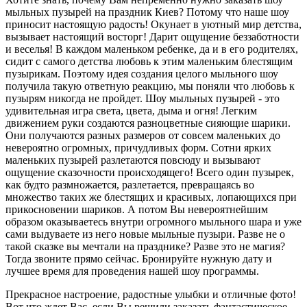
мыльных пузырей на праздник Киев? Потому что наше шоу
приносит настоящую радость! Окунает в уютный мир детства,
вызывает настоящий восторг! Дарит ощущение беззаботности
и веселья! В каждом маленьком ребенке, да и в его родителях,
сидит с самого детства любовь к этим маленьким блестящим
пузырикам. Поэтому идея создания целого мыльного шоу
получила такую ответную реакцию, мы поняли что любовь к
пузырям никогда не пройдет. Шоу мыльных пузырей - это
удивительная игра света, цвета, дыма и огня! Легким
движением руки создаются разноцветные сияющие шарики.
Они получаются разных размеров от совсем маленьких до
невероятно огромных, причудливых форм. Сотни ярких
маленьких пузырей разлетаются повсюду и вызывают
ощущение сказочности происходящего! Всего один пузырек,
как будто размножается, разлетается, превращаясь во
множество таких же блестящих и красивых, лопающихся при
прикосновении шариков. А потом Вы невероятнейшим
образом оказываетесь внутри огромного мыльного шара и уже
сами выдуваете из него новые мыльные пузыри. Разве не о
такой сказке вы мечтали на празднике? Разве это не магия?
Тогда звоните прямо сейчас. Бронируйте нужную дату и
лучшее время для проведения нашей шоу программы.
Прекрасное настроение, радостные улыбки и отличные фото!
Вот что ждет Вас, если Вы решили заказать фантастическое