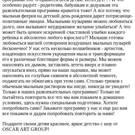
особенно радует - родителям, бабушкам и дедушкам эта
развлекательная программа нравится тоже! А все потому, что
мыльная феерия на детский день рождения дарит потрясающе-
позитивные эмоции. Мыльными пузырями можно любоваться
долго, они вызывают неудержимое желание улыбаться! А что
может быть ценнее искренней счастливой улыбки каждого
ребенка и абсолютно любого взрослого?! Малыши готовы
любоваться магией сотворения воздушных мыльных пузырей
бесконечно! У нас есть несколько волшебников - артистов,
владеющих искусством укрощения мыла и трансформации
его в различные блестящие формы и размеры. Мы можем
наполнять их дымом, заставлять лететь вверх и плавно
опускаться вниз, прямо на ваши ладошки, мы может
наполнять их голубым сиянием в абсолютной темноте,
поджигать не обжигаясь при этом сами. Столько трюков с
обычным мыльным раствором вы нигде, никогда не увидите!
Только в наших развлекательных программах! Только не
пытайтесь повторить все что мы вам покажем в домашних
условиях, здесь нужна специальная подготовка. Хотите
попробовать сами? Закажите программу у нас и еще раз вам
все покажем и дадим попробовать повторить за нами!
Подарите своим детям красивое, яркое детство с шоу от
OSCAR ART GROUP!