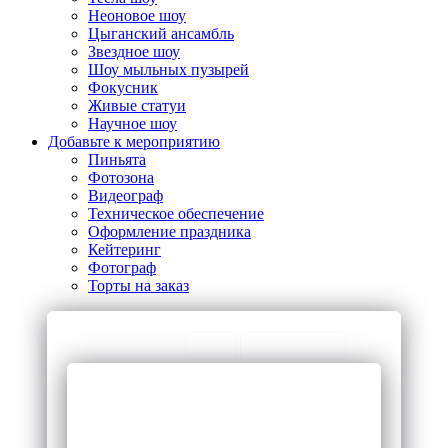
Неоновое шоу
Цыганский ансамбль
Звездное шоу
Шоу мыльных пузырей
Фокусник
Живые статуи
Научное шоу
Добавьте к мероприятию
Пиньята
Фотозона
Видеограф
Техническое обеспечение
Оформление праздника
Кейтеринг
Фотограф
Торты на заказ
ТОП Категории
ЧаВо
Предложения
Ведущие
Ведущие на
корпоративов
корпоратив
Организация
Организация на
мероприятий
день рождения