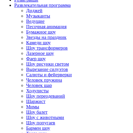
Развлекательная программа
Диджей
Музыканты
Ведущие
Песочная анимация
Бумажное шоу
Звезды на праздник
Камеди шоу
Шоу трансформеров
Лазерное шоу
Фаер шоу
Шоу рисунки светом
Вырезание силуэтов
Салюты и фейерверки
Человек пружина
Человек шар
Ходулисты
Шоу переодеваний
Шаржист
Мимы
Шоу балет
Шоу с животными
Шоу попугаев
Бармен шоу