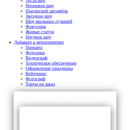
Тесла шоу
Неоновое шоу
Цыганский ансамбль
Звездное шоу
Шоу мыльных пузырей
Фокусник
Живые статуи
Научное шоу
Добавьте к мероприятию
Пиньята
Фотозона
Видеограф
Техническое обеспечение
Оформление праздника
Кейтеринг
Фотограф
Торты на заказ
ТОП Категории
ЧаВо
Предложения
Шоу с мыльными
Ведущие на
пузырями
праздник
Световое шоу
Диджей на