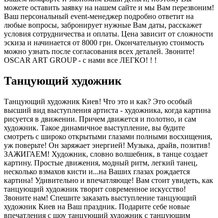
можете оставить заявку на нашем сайте и мы Вам перезвоним!
Ваш персональный event-менеджер подробно ответит на
любые вопросы, забронирует нужные Вам даты, расскажет
условия сотрудничества и оплаты. Цена зависит от сложности
эскиза и начинается от 8000 грн. Окончательную стоимость
можно узнать после согласования всех деталей. Звоните!
OSCAR ART GROUP - с нами все ЛЕГКО! ! !
Танцующий художник
Танцующий художник Киев! Что это и как? Это особый
высший вид выступления артиста - художника, когда картина
рисуется в движении. Причем движется и полотно, и сам
художник. Такое динамичное выступление, вы будите
смотреть с широко открытыми глазами полными восхищения,
уж поверьте! Он заряжает энергией! Музыка, драйв, позитив!
ЗАЖИГАЕМ! Художник, словно волшебник, в танце создает
картину. Простые движения, модный ритм, легкий танец,
несколько взмахов кисти и...на Ваших глазах рождается
картина! Удивительно и впечатляюще! Вам стоит увидеть, как
танцующий художник творит современное искусство!
Звоните нам! Спешите заказать выступление танцующий
художник Киев на Ваш праздник. Подарите себе новые
впечатления с шоу танцующий художник с танцующим