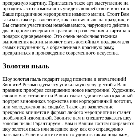
прекрасную картину. Пригласить такое арт выступление на
праздник - это возможность увидеть волшебство и внести в
Ваше праздничное мероприятие немного магии. Стоит Вам
заказать такое развлечение, как золотая пыль на праздник, и
Вы станете участником незабываемого, чарующего действа
два в одном: невероятно красивого развлечения и картина в
подарок одновременно. Это очень необычная техника
выполнения картины может стать достойным подарком для
самых искушенных, а обрамленная в красивую раму,
превратиться в произведение современного искусства.
Золотая пыль
Шоу золотая пыль подарит заряд позитива и впечатлений!
Звоните! Рекомендуем эту уникальную услугу, чтобы Ваш
праздник приобрел совершенно новое настроение! Художник,
словно маг, сотворит на Ваших глазах удивительно красивый
портрет виновников торжества или корпоративный логотип,
или молодоженов на свадьбе. Такое арт развлечение
прекрасно впишется в формат любого мероприятия и станет
необычной изюминкой. Звоните нам и спешите заказать шоу
золотая пыль! Гарантируем - Вам и Вашим гостям понравится
шоу золотая пыль или звездное шоу, как его справедливо
называют. Если вы хотите кого то удивить таким подарком,