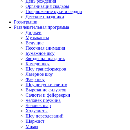
День рождения
Организация свадьбы
Предложение руки и сердца
Детские праздники
Розыгрыши
Развлекательная программа
Диджей
Музыканты
Ведущие
Песочная анимация
Бумажное шоу
Звезды на праздник
Камеди шоу
Шоу трансформеров
Лазерное шоу
Фаер шоу
Шоу рисунки светом
Вырезание силуэтов
Салюты и фейерверки
Человек пружина
Человек шар
Ходулисты
Шоу переодеваний
Шаржист
Мимы