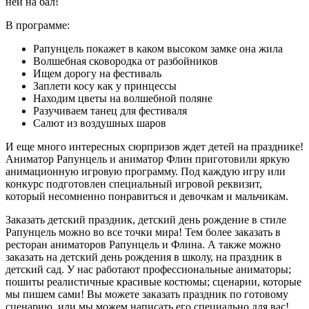
ней на бал!
В программе:
Рапунцель покажет в каком высоком замке она жила
Волшебная сковородка от разбойников
Ищем дорогу на фестиваль
Заплети косу как у принцессы
Находим цветы на волшебной поляне
Разучиваем танец для фестиваля
Салют из воздушных шаров
И еще много интересных сюрпризов ждет детей на празднике!
Аниматор Рапунцель и аниматор Флин приготовили яркую
анимационную игровую программу. Под каждую игру или
конкурс подготовлен специальный игровой реквизит,
который несомненно понравиться и девочкам и мальчикам.
Заказать детский праздник, детский день рождение в стиле
Рапунцель можно во все точки мира! Тем более заказать в
ресторан аниматоров Рапунцель и Флина. А также можно
заказать на детский день рождения в школу, на праздник в
детский сад. У нас работают профессиональные аниматоры;
пошиты реалистичные красивые костюмы; сценарии, которые
мы пишем сами! Вы можете заказать праздник по готовому
сценарию, или мы можем написать его специально для вас!