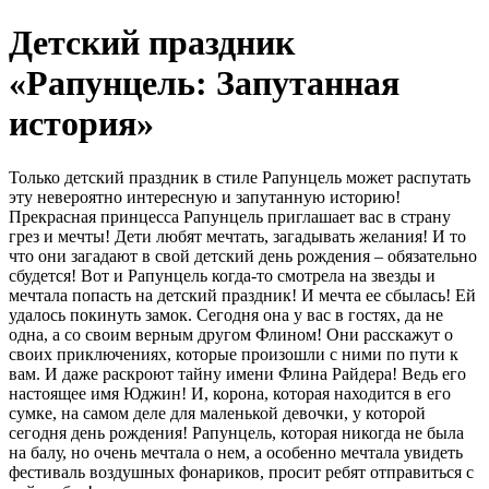
Детский праздник
«Рапунцель: Запутанная
история»
Только детский праздник в стиле Рапунцель может распутать
эту невероятно интересную и запутанную историю!
Прекрасная принцесса Рапунцель приглашает вас в страну
грез и мечты! Дети любят мечтать, загадывать желания! И то
что они загадают в свой детский день рождения – обязательно
сбудется! Вот и Рапунцель когда-то смотрела на звезды и
мечтала попасть на детский праздник! И мечта ее сбылась! Ей
удалось покинуть замок. Сегодня она у вас в гостях, да не
одна, а со своим верным другом Флином! Они расскажут о
своих приключениях, которые произошли с ними по пути к
вам. И даже раскроют тайну имени Флина Райдера! Ведь его
настоящее имя Юджин! И, корона, которая находится в его
сумке, на самом деле для маленькой девочки, у которой
сегодня день рождения! Рапунцель, которая никогда не была
на балу, но очень мечтала о нем, а особенно мечтала увидеть
фестиваль воздушных фонариков, просит ребят отправиться с