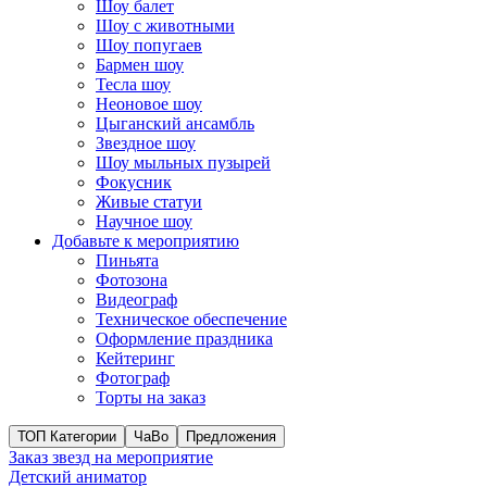
Шоу балет
Шоу с животными
Шоу попугаев
Бармен шоу
Тесла шоу
Неоновое шоу
Цыганский ансамбль
Звездное шоу
Шоу мыльных пузырей
Фокусник
Живые статуи
Научное шоу
Добавьте к мероприятию
Пиньята
Фотозона
Видеограф
Техническое обеспечение
Оформление праздника
Кейтеринг
Фотограф
Торты на заказ
ТОП Категории
ЧаВо
Предложения
Заказ звезд на мероприятие
Детский аниматор