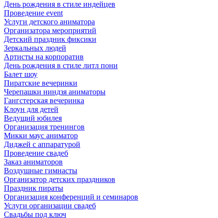
День рождения в стиле индейцев
Проведение event
Услуги детского аниматора
Организатора мероприятий
Детский праздник фиксики
Зеркальных людей
Артисты на корпоратив
День рождения в стиле литл пони
Балет шоу
Пиратские вечеринки
Черепашки ниндзя аниматоры
Гангстерская вечеринка
Клоун для детей
Ведущий юбилея
Организация тренингов
Микки маус аниматор
Диджей с аппаратурой
Проведение свадеб
Заказ аниматоров
Воздушные гимнасты
Организатор детских праздников
Праздник пираты
Организация конференций и семинаров
Услуги организации свадеб
Свадьбы под ключ