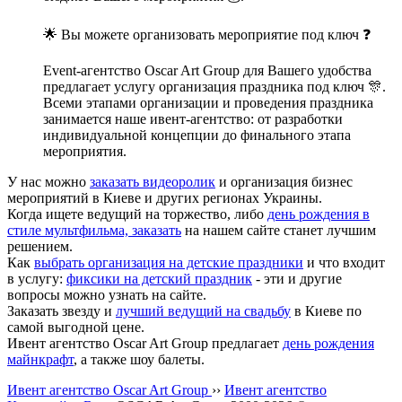
🌟 Вы можете организовать мероприятие под ключ ❓
Еvent-агентство Оscar Art Group для Вашего удобства
предлагает услугу организация праздника под ключ 🎊.
Всеми этапами организации и проведения праздника
занимается наше ивент-агентство: от разработки
индивидуальной концепции до финального этапа
мероприятия.
У нас можно
заказать видеоролик
и организация бизнес
мероприятий в Киеве и других регионах Украины.
Когда ищете ведущий на торжество, либо
день рождения в
стиле мультфильма, заказать
на нашем сайте станет лучшим
решением.
Как
выбрать организация на детские праздники
и что входит
в услугу:
фиксики на детский праздник
- эти и другие
вопросы можно узнать на сайте.
Заказать звезду и
лучший ведущий на свадьбу
в Киеве по
самой выгодной цене.
Ивент агентство Оscar Art Group предлагает
день рождения
майнкрафт
, а также шоу балеты.
Ивент агентство Оscar Art Group
››
Ивент агентство